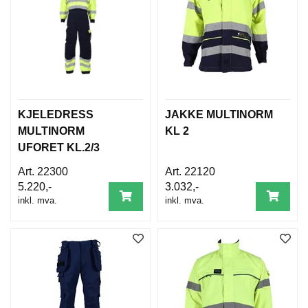
B
E
T
I
N
G
E
L
S
KJELEDRESS
JAKKE MULTINORM
E
MULTINORM
KL 2
R
UFORET KL.2/3
22300
22120
K
5.220,-
3.032,-
U
inkl. mva.
inkl. mva.
R
S
/
V
E
I
L
E