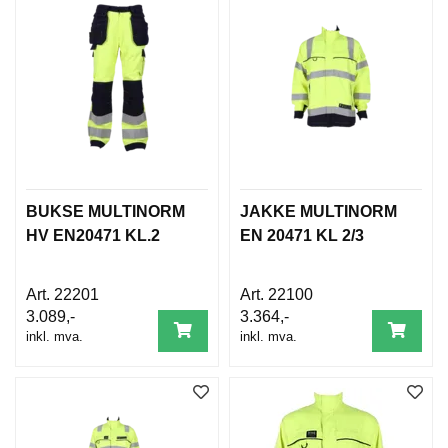
T
O
S
S
S
A
M
F
BUKSE MULTINORM
JAKKE MULTINORM
U
N
HV EN20471 KL.2
EN 20471 KL 2/3
N
S
A
22201
22100
N
3.089,-
3.364,-
S
inkl. mva.
inkl. mva.
V
A
R