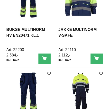
D
N
I
N
G
BUKSE MULTINORM
JAKKE MULTINORM
HV EN20471 KL.1
V-SAFE
P
R
O
22200
22110
D
2.584,-
2.112,-
U
inkl. mva.
inkl. mva.
K
T
N
Y
H
E
T
E
R