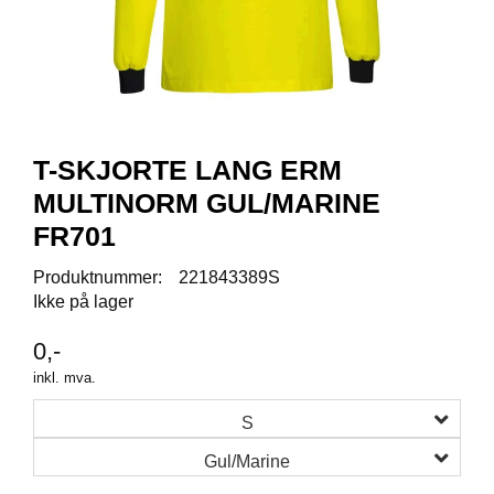
R
O
D
U
K
T
E
R
T-SKJORTE LANG ERM
MULTINORM GUL/MARINE
K
FR701
A
M
Produktnummer:
221843389S
P
Ikke på lager
A
N
0,-
J
E
inkl. mva.
R
S
Gul/Marine
P
R