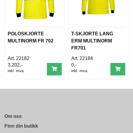
L
D
I
N
G
POLOSKJORTE
T-SKJORTE LANG
MULTINORM FR 702
ERM MULTINORM
O
FR701
U
T
22182
22184
L
3.202,-
0,-
E
inkl. mva.
inkl. mva.
T
Om oss
Finn din butikk