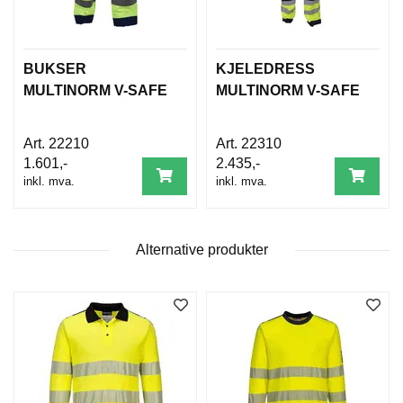
D
A
M
E
BUKSER
KJELEDRESS
S
O
MULTINORM V-SAFE
MULTINORM V-SAFE
R
T
I
22210
22310
M
1.601,-
2.435,-
E
inkl. mva.
inkl. mva.
N
T
Alternative produkter
T
I
L
B
A
K
E
M
E