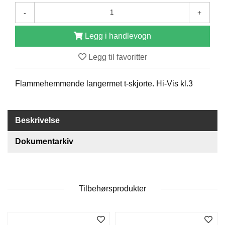
O
-
+
F
I
Legg i handlevogn
L
E
Legg til favoritter
R
I
N
Flammehemmende langermet t-skjorte. Hi-Vis kl.3
G
O
Beskrivelse
M
O
S
Dokumentarkiv
S
K
O
Tilbehørsprodukter
N
T
A
K