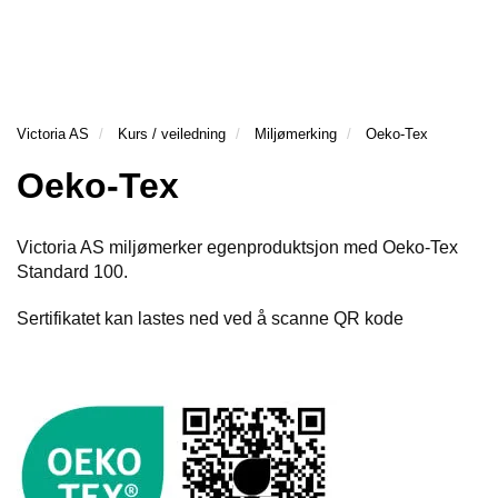
l
l
g
e
e
g
H
n
n
l
O
a
a
e
V
v
v
n
E
i
i
Victoria AS
Kurs / veiledning
Miljømerking
Oeko-Tex
a
D
g
g
v
M
Oeko-Tex
a
a
E
i
t
t
N
g
Y
i
i
a
Victoria AS miljømerker egenproduktsjon med Oeko-Tex
o
o
t
Standard 100.
n
n
i
o
Sertifikatet kan lastes ned ved å scanne QR kode
n