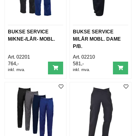
BUKSE SERVICE
BUKSE SERVICE
M/KNE-/LÅR- MOBL.
M/LÅR MOBL. DAME
P/B.
02201
02210
764,-
581,-
inkl. mva.
inkl. mva.