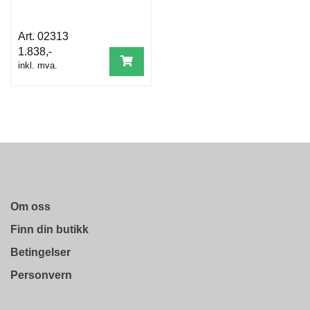
02313
1.838,-
inkl. mva.
Om oss
Finn din butikk
Betingelser
Personvern