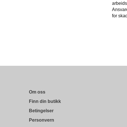
arbeids
Ansvaret
for ska
Om oss
Finn din butikk
Betingelser
Personvern