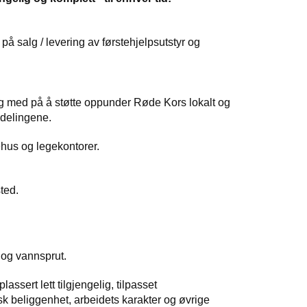
 salg / levering av førstehjelpsutstyr og
g med på å støtte oppunder Røde Kors lokalt og
vdelingene.
ehus og legekontorer.
ted.
 og vannsprut.
assert lett tilgjengelig, tilpasset
sk beliggenhet, arbeidets karakter og øvrige