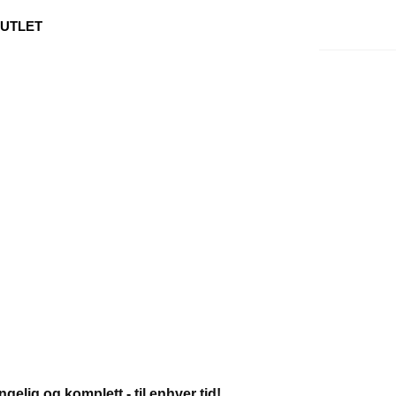
0
Min side
Kundeservice
Favoritter
UTLET
ngelig og komplett - til enhver tid!