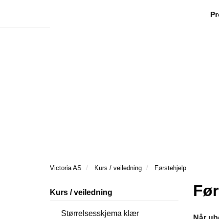
|
|
|
Facebook
Nyhetsbrev
Ønsker besøk
Pr
Victoria AS
Kurs / veiledning
Førstehjelp
Før
Kurs / veiledning
Størrelsesskjema klær
Når uhe