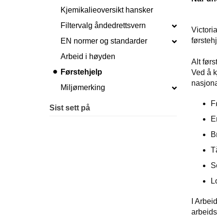
Kjemikalieoversikt hansker
Filtervalg åndedrettsvern
Victori
førsteh
EN normer og standarder
Arbeid i høyden
Alt før
Førstehjelp
Ved å k
nasjona
Miljømerking
F
Sist sett på
E
B
T
S
L
I Arbeid
arbeids