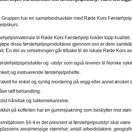
a Gruppen har en samarbeidsavtale med Røde Kors Førstehjelp på
jelpskurs.
stehjelpsmateriale til Røde Kors Førstehjelp holder topp kvalitet.
jøpe disse førstehjelpsproduktene gjennom oss er dere samtidi
lt. En del av omsetningen går tilbake til de lokale Røde Kors a
ørstehjelpsprodukter og -utstyr som også leveres til Norske syk
nkelt og instruerende førstehjelpshefte.
rakett for enkel og synlig montering på vegg eller annet ønsket s
åler røff behandling.
olid håndtak og lukkemekanisme.
okket på kofferten har en gummipakning som beskytter mot støv
smiljøloven §4-4 er det presisert at førstehjelpsutstyr skal være pl
plassens arealmessige størrelse, antall arbeidstakere, geografi