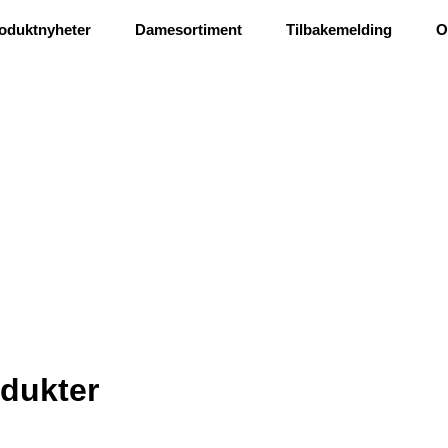
Ris og ros
oduktnyheter
Damesortiment
Tilbakemelding
O
dukter