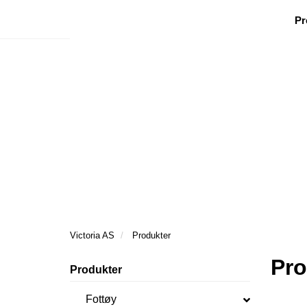
|
|
|
Facebook
Nyhetsbrev
Ønsker besøk
Pr
Victoria AS
Produkter
Pro
Produkter
Fottøy