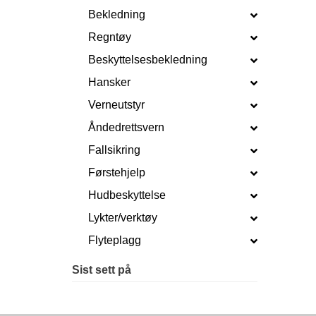
Bekledning
Regntøy
Beskyttelsesbekledning
Hansker
Verneutstyr
Åndedrettsvern
Fallsikring
Førstehjelp
Hudbeskyttelse
Lykter/verktøy
Flyteplagg
Sist sett på