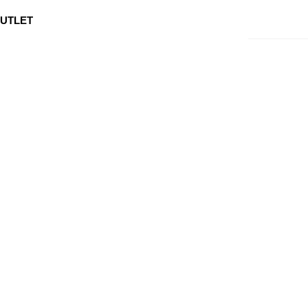
0
Min side
Kundeservice
Favoritter
UTLET