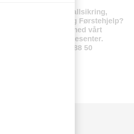
Kurs innen Fallsikring,
Åndedrettsvern og Førstehjelp?
Ta kontakt med vårt
kundeservicesenter.
Tlf 55 50 88 50
Om oss