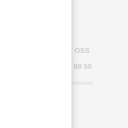
Finn din butikk
Betingelser
Personvern
KONTAKT OSS
TLF: 55 50 88 50
kundeservice@victoria.no