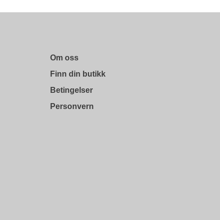
Om oss
Finn din butikk
Betingelser
Personvern