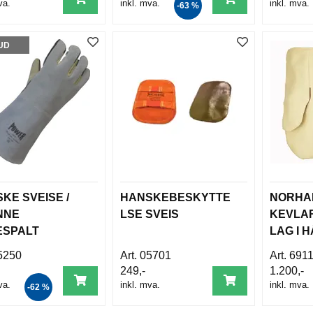
va.
inkl. mva.
inkl. mva.
-63 %
UD
KE SVEISE /
HANSKEBESKYTTE
NORHA
NNE
LSE SVEIS
KEVLAR
ESPALT
LAG I 
FORET
OG 1LA
5250
05701
691
DER)
ULLFO
249,-
1.200,-
va.
inkl. mva.
inkl. mva.
-62 %