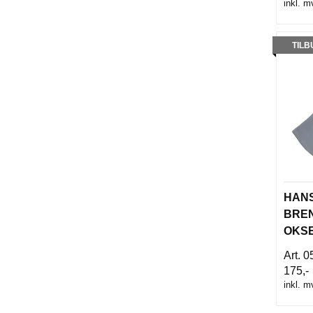
inkl. m
TILB
HANS
BRE
OKS
HEL
0
(WEL
175,-
inkl. m