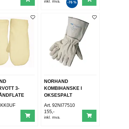
inkl. mva.
-76 %
ND
NORHAND
VOTT 3-
KOMBIHANSKE I
HÅNDFLATE
OKSESPALT
G I OVERH.
HELFORET
1KK0UF
92NI77510
R
5'MANSJETT STR10
155,-
inkl. mva.