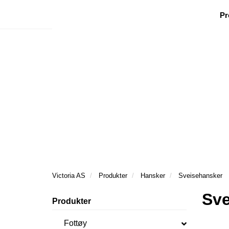
|
|
|
Facebook
Nyhetsbrev
Ønsker besøk
Pr
Victoria AS
Produkter
Hansker
Sveisehansker
Sve
Produkter
Fottøy