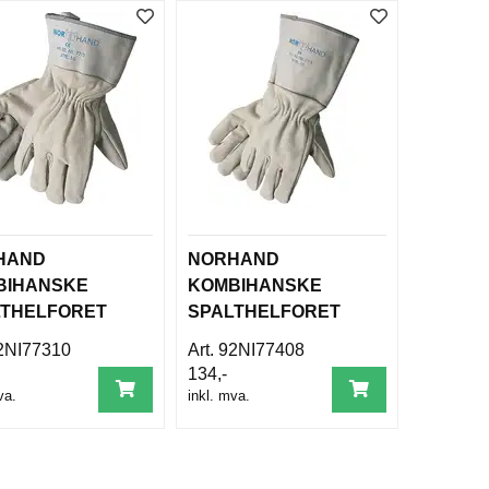
HAND
NORHAND
BIHANSKE
KOMBIHANSKE
LTHELFORET
SPALTHELFORET
NSJETT STR10
4'MANSJETT STR 8
NI77310
92NI77408
134,-
va.
inkl. mva.