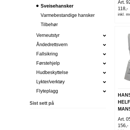
9
Sveisehansker
118,-
inkl. m
Varmebestandige hansker
Tilbehør
Verneutstyr
Åndedrettsvern
Fallsikring
Førstehjelp
Hudbeskyttelse
Lykter/verktøy
Flyteplagg
HANS
HELF
Sist sett på
MAN
OKS
0
156,-