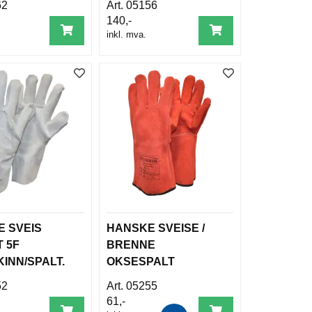
62
05156
140,-
inkl. mva.
 SVEIS
HANSKE SVEISE /
 5F
BRENNE
INN/SPALT.
OKSESPALT
HELFORET
52
05255
(WELDER)
61,-