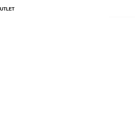
0
Min side
Kundeservice
Favoritter
UTLET