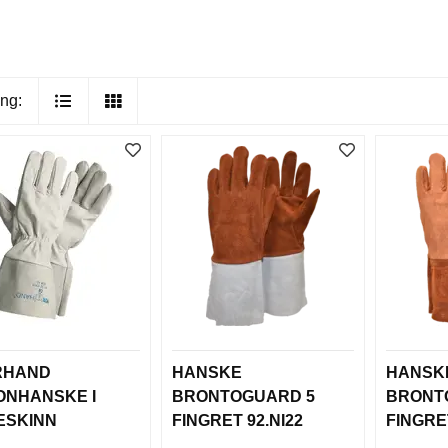
ng:
RHAND
HANSKE
HANSK
NHANSKE I
BRONTOGUARD 5
BRONT
ESKINN
FINGRET 92.NI22
FINGRET