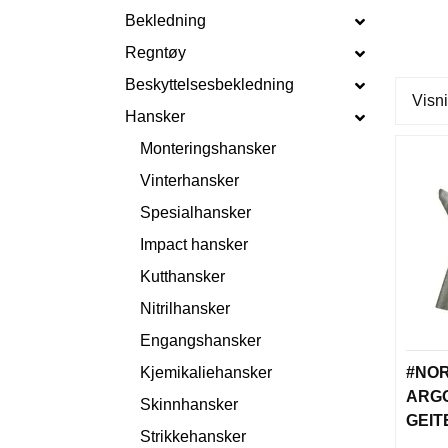
Bekledning
Regntøy
Beskyttelsesbekledning
Visni
Hansker
Monteringshansker
Vinterhansker
Spesialhansker
Impact hansker
Kutthansker
Nitrilhansker
Engangshansker
Kjemikaliehansker
#NO
ARGO
Skinnhansker
GEIT
Strikkehansker