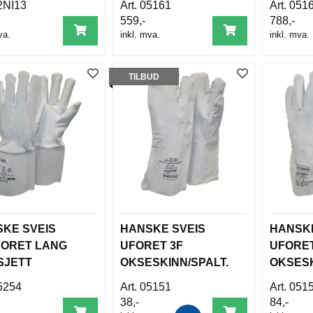
2NI13
05161
051
559,-
788,-
va.
inkl. mva.
inkl. mva.
TILBUD
KE SVEIS
HANSKE SVEIS
HANSKE
ORET LANG
UFORET 3F
UFORET
SJETT
OKSESKINN/SPALT.
OKSESK
ESKINN
5254
05151
051
38,-
84,-