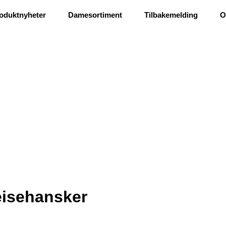
Ris og ros
oduktnyheter
Damesortiment
Tilbakemelding
O
isehansker