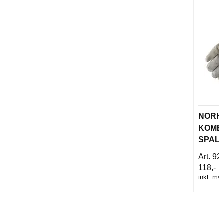
NOR
KOM
SPA
3'MA
92
118,-
inkl. m