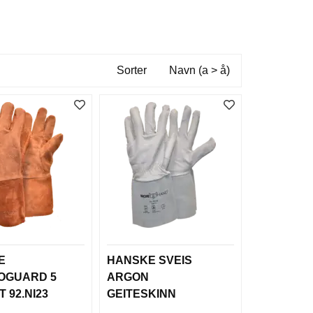
Sorter
Navn (a > å)
E
HANSKE SVEIS
OGUARD 5
ARGON
 92.NI23
GEITESKINN
UFORET 5F