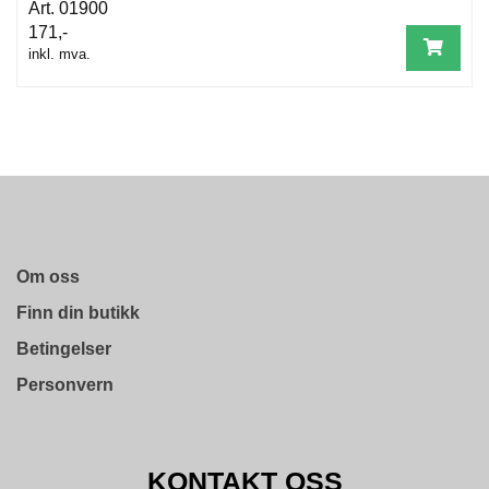
01900
171,-
inkl. mva.
Om oss
Finn din butikk
Betingelser
Personvern
KONTAKT OSS