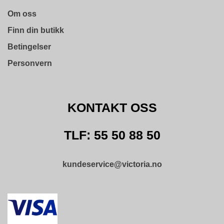
T
E
Om oss
X
Finn din butikk
Betingelser
Personvern
KONTAKT OSS
TLF: 55 50 88 50
kundeservice@victoria.no