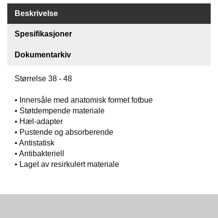
O
Beskrivelse
F
I
Spesifikasjoner
L
E
Dokumentarkiv
R
I
N
Størrelse 38 - 48
G
• Innersåle med anatomisk formet fotbue
O
• Støtdempende materiale
M
• Hæl-adapter
O
• Pustende og absorberende
S
• Antistatisk
S
• Antibakteriell
• Laget av resirkulert materiale
K
O
N
T
A
K