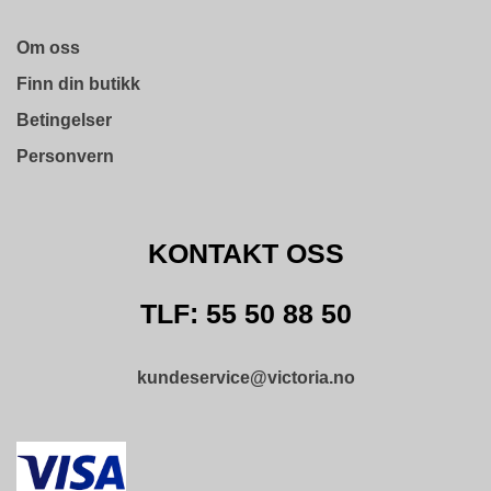
T
O
Om oss
S
S
Finn din butikk
Betingelser
S
Personvern
A
M
F
U
KONTAKT OSS
N
N
S
TLF: 55 50 88 50
A
N
S
kundeservice@victoria.no
V
A
R