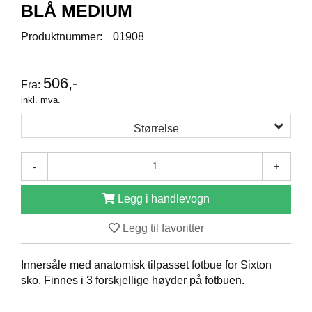
R
BLÅ MEDIUM
O
D
Produktnummer:
01908
U
K
T
506,-
E
Fra:
R
inkl. mva.
Størrelse
K
A
-
+
M
P
A
Legg i handlevogn
N
J
Legg til favoritter
E
R
Innersåle med anatomisk tilpasset fotbue for Sixton
sko. Finnes i 3 forskjellige høyder på fotbuen.
P
R