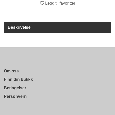
R
Legg til favoritter
O
D
U
K
T
Beskrivelse
E
R
K
A
M
P
Om oss
A
N
Finn din butikk
J
E
Betingelser
R
Personvern
P
R