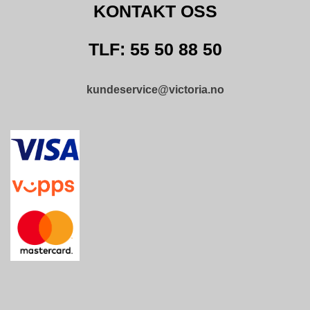
KONTAKT OSS
O
F
I
TLF: 55 50 88 50
L
E
R
kundeservice@victoria.no
I
N
G
O
M
O
S
S
K
O
N
T
A
K