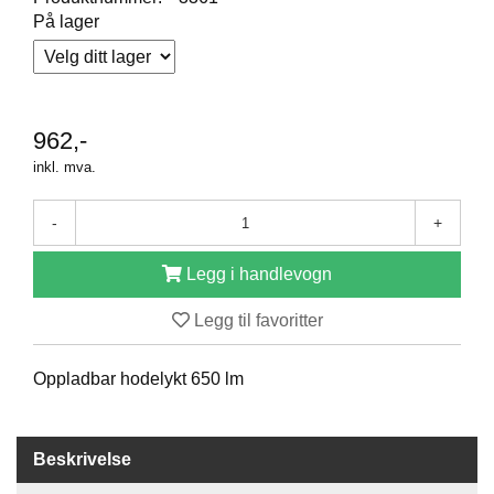
R
På lager
O
D
U
K
T
E
962,-
R
inkl. mva.
-
+
K
A
M
Legg i handlevogn
P
A
Legg til favoritter
N
J
E
Oppladbar hodelykt 650 lm
R
Beskrivelse
P
R