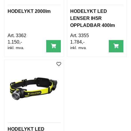
T
O
HODELYKT 2000lm
HODELYKT LED
S
LENSER IH5R
S
OPPLADBAR 400lm
3362
3355
S
1.150,-
1.784,-
A
inkl. mva.
inkl. mva.
M
F
U
N
N
S
A
N
S
V
A
R
HODELYKT LED