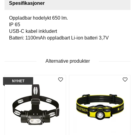
Spesifikasjoner
O
F
I
Oppladbar hodelykt 650 lm.
L
IP 65
E
USB-C kabel inkludert
R
Batteri: 1100mAh oppladbart Li-ion batteri 3,7V
I
N
G
Alternative produkter
O
M
O
NYHET
S
S
K
O
N
T
A
K