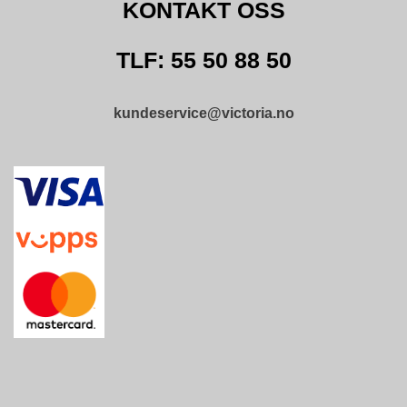
KONTAKT OSS
D
N
I
TLF: 55 50 88 50
N
G
kundeservice@victoria.no
P
R
O
D
U
K
T
N
Y
H
E
T
E
R