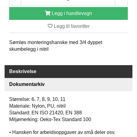
O
F
Legg i handlevogn
I
L
Legg til favoritter
E
R
I
Sømløs monteringshanske med 3/4 dyppet
N
skumbelegg i nitril
G
O
Beskrivelse
M
O
Dokumentarkiv
S
S
Størrelse: 6, 7, 8, 9, 10, 11
K
Materiale: Nylon, PU, nitril
O
Standard: EN ISO 21420, EN 388
N
Miljømerking: Oeko-Tex Standard 100
T
A
• Hansken for arbeidsoppgaver av små deler osv.
K