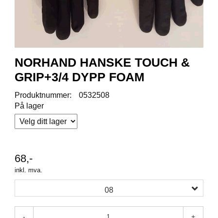
R
O
D
U
K
T
E
NORHAND HANSKE TOUCH &
R
GRIP+3/4 DYPP FOAM
Produktnummer:
0532508
K
På lager
A
M
P
A
N
J
68,-
E
inkl. mva.
R
08
P
-
+
R