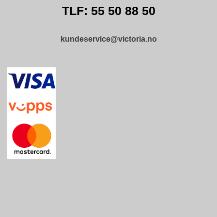
B
TLF: 55 50 88 50
E
T
I
kundeservice@victoria.no
N
G
E
L
S
E
R
K
U
R
S
/
V
E
I
L
E