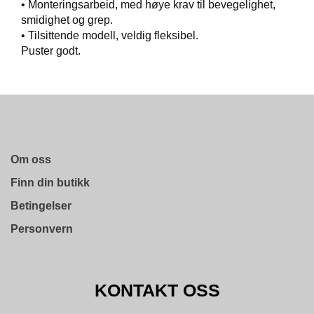
• Monteringsarbeid, med høye krav til bevegelighet,
T
smidighet og grep.
O
S
• Tilsittende modell, veldig fleksibel.
S
Puster godt.
S
A
M
F
U
Om oss
N
N
Finn din butikk
S
A
Betingelser
N
Personvern
S
V
A
R
KONTAKT OSS