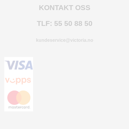
O
KONTAKT OSS
F
I
L
TLF: 55 50 88 50
E
R
I
kundeservice@victoria.no
N
G
O
M
O
S
S
K
O
N
T
A
K