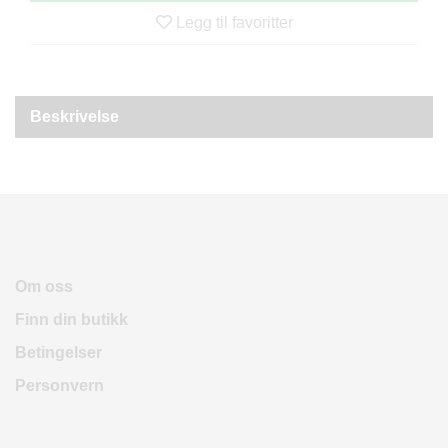
R
Legg til favoritter
O
D
U
K
T
Beskrivelse
E
R
K
A
M
P
A
Om oss
N
Finn din butikk
J
E
Betingelser
R
Personvern
P
R