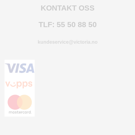
O
KONTAKT OSS
F
I
L
TLF: 55 50 88 50
E
R
I
kundeservice@victoria.no
N
G
O
M
O
S
S
K
O
N
T
A
K