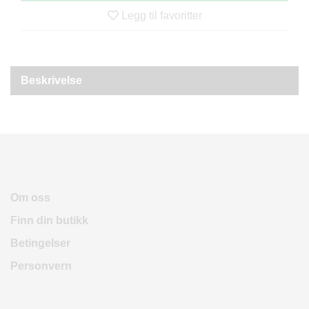
R
Legg til favoritter
O
D
U
K
T
Beskrivelse
E
R
K
A
M
P
A
Om oss
N
Finn din butikk
J
E
Betingelser
R
Personvern
P
R