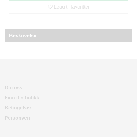
R
Legg til favoritter
O
D
U
K
T
Beskrivelse
E
R
K
A
M
P
A
Om oss
N
Finn din butikk
J
E
Betingelser
R
Personvern
P
R