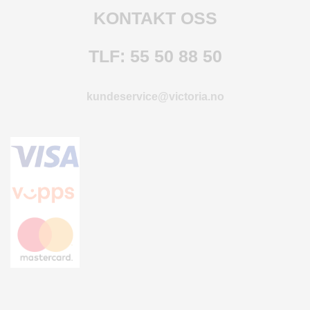
O
KONTAKT OSS
F
I
L
TLF: 55 50 88 50
E
R
I
kundeservice@victoria.no
N
G
O
M
O
S
S
K
O
N
T
A
K