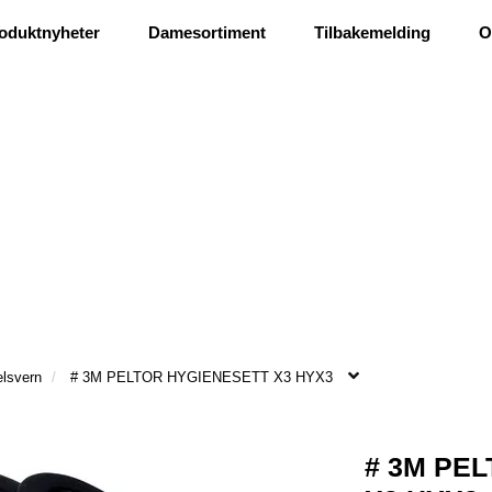
Ris og ros
oduktnyheter
Damesortiment
Tilbakemelding
O
elsvern
# 3M PELTOR HYGIENESETT X3 HYX3
# 3M PE