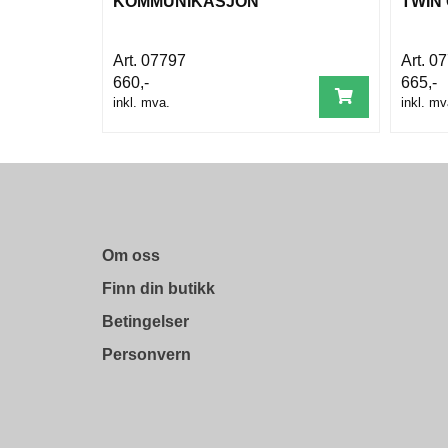
KOMMUNIKASJON
TWIN
07797
07
660,-
665,-
inkl. mva.
inkl. mv
Om oss
Finn din butikk
Betingelser
Personvern