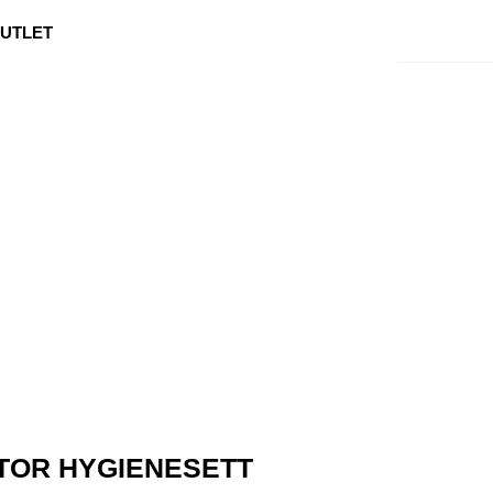
0
Min side
Kundeservice
Favoritter
UTLET
LTOR HYGIENESETT