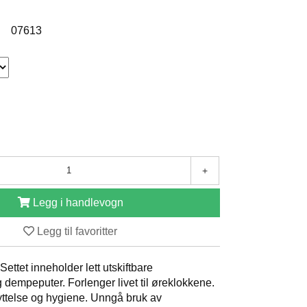
:
07613
+
Legg i handlevogn
Legg til favoritter
ettet inneholder lett utskiftbare
g dempeputer. Forlenger livet til øreklokkene.
yttelse og hygiene. Unngå bruk av