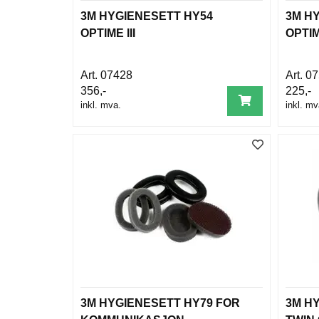
3M HYGIENESETT HY54
3M H
OPTIME III
OPTIM
07428
07
356,-
225,-
inkl. mva.
inkl. mv
3M HYGIENESETT HY79 FOR
3M H