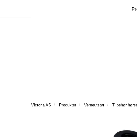
|
|
|
Facebook
Nyhetsbrev
Ønsker besøk
Pr
Victoria AS
Produkter
Verneutstyr
Tilbehør hørs