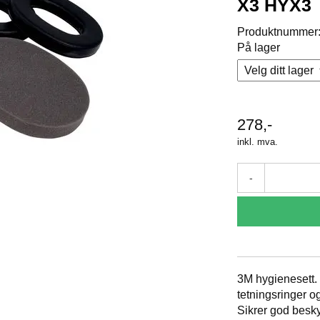
X3 HYX3
Produktnummer
På lager
278,-
inkl. mva.
-
3M hygienesett. S
tetningsringer o
Sikrer god besk