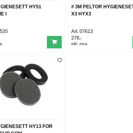
YGIENESETT HY51
# 3M PELTOR HYGIENESE
E I
X3 HYX3
520
07613
278,-
a.
inkl. mva.
YGIENESETT HY13 FOR