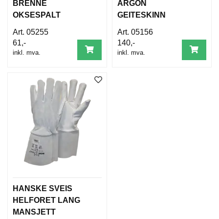
BRENNE
ARGON
OKSESPALT
GEITESKINN
HELFORET
UFORET 5F
05255
05156
(WELDER)
61,-
140,-
inkl. mva.
inkl. mva.
HANSKE SVEIS
HELFORET LANG
MANSJETT