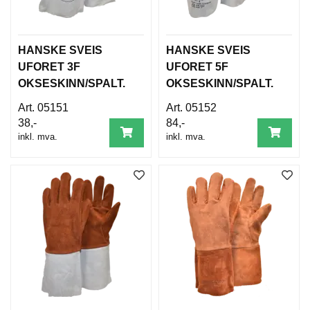
D
A
M
E
HANSKE SVEIS
HANSKE SVEIS
S
O
UFORET 3F
UFORET 5F
R
OKSESKINN/SPALT.
OKSESKINN/SPALT.
T
I
05151
05152
M
38,-
84,-
E
inkl. mva.
inkl. mva.
N
T
T
I
L
B
A
K
E
M
E