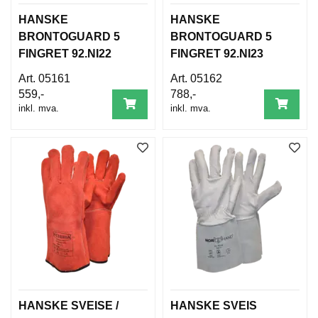
L
D
HANSKE
HANSKE
I
BRONTOGUARD 5
BRONTOGUARD 5
N
FINGRET 92.NI22
FINGRET 92.NI23
G
05161
05162
559,-
788,-
O
inkl. mva.
inkl. mva.
U
T
L
E
T
HANSKE SVEISE /
HANSKE SVEIS