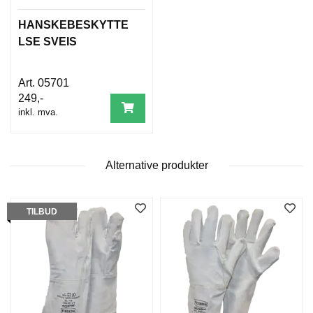
D
N
HANSKEBESKYTTE
I
LSE SVEIS
N
G
05701
249,-
P
inkl. mva.
R
O
D
U
Alternative produkter
K
T
N
Y
TILBUD
H
E
T
E
R