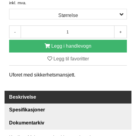
inkl. mva.
O
F
Størrelse
I
L
E
-
+
R
I
N
Legg i handlevogn
G
Legg til favoritter
O
M
Uforet med sikkerhetsmansjett.
O
S
S
Beskrivelse
K
Spesifikasjoner
O
N
T
Dokumentarkiv
A
K