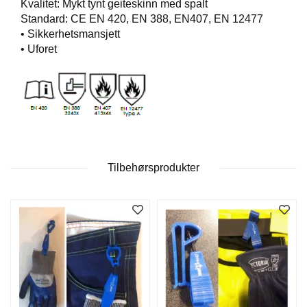
Kvalitet: Mykt tynt geiteskinn med spalt
T
Standard: CE EN 420, EN 388, EN407, EN 12477
O
• Sikkerhetsmansjett
S
S
• Uforet
S
A
M
F
U
N
Tilbehørsprodukter
N
S
A
N
S
V
A
R