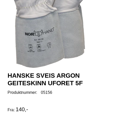
R
O
D
U
K
T
E
R
K
A
M
P
A
HANSKE SVEIS ARGON
N
J
GEITESKINN UFORET 5F
E
R
Produktnummer:
05156
P
140,-
Fra:
R