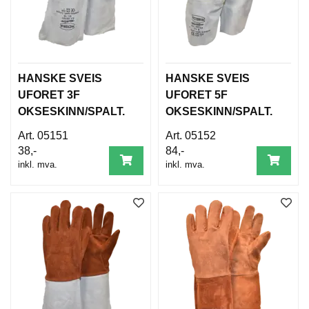
D
A
M
E
S
O
HANSKE SVEIS
HANSKE SVEIS
R
T
UFORET 3F
UFORET 5F
I
OKSESKINN/SPALT.
OKSESKINN/SPALT.
M
E
05151
05152
N
38,-
84,-
T
inkl. mva.
inkl. mva.
T
I
L
B
A
K
E
M
E