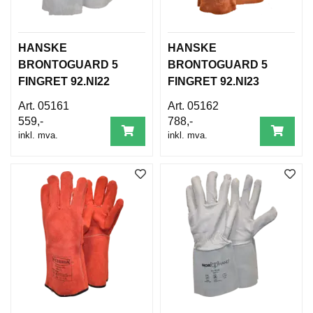
L
D
I
N
HANSKE
HANSKE
G
BRONTOGUARD 5
BRONTOGUARD 5
FINGRET 92.NI22
FINGRET 92.NI23
O
05161
05162
U
559,-
788,-
T
inkl. mva.
inkl. mva.
L
E
T