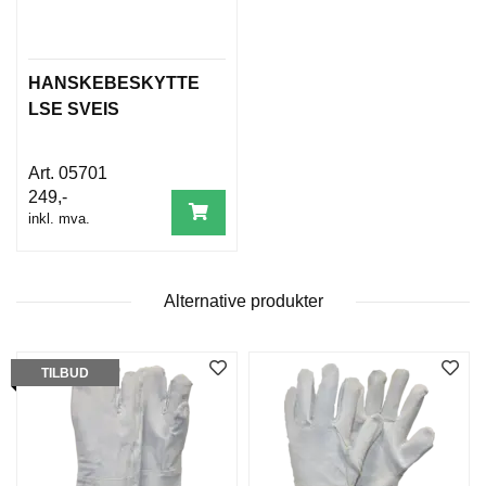
D
N
I
N
HANSKEBESKYTTE
G
LSE SVEIS
P
05701
R
249,-
O
inkl. mva.
D
U
K
T
Alternative produkter
N
Y
H
E
TILBUD
T
E
R