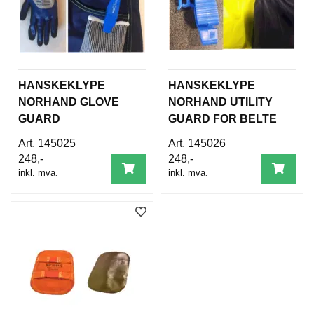
B
E
T
I
N
G
E
HANSKEKLYPE
HANSKEKLYPE
L
NORHAND GLOVE
NORHAND UTILITY
S
GUARD
GUARD FOR BELTE
E
R
145025
145026
248,-
248,-
inkl. mva.
inkl. mva.
K
U
R
S
/
V
E
I
L
E