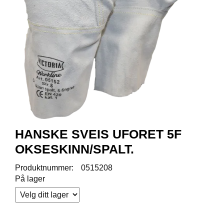
R
O
D
U
K
T
E
R
K
A
M
HANSKE SVEIS UFORET 5F
P
A
OKSESKINN/SPALT.
N
J
Produktnummer:
0515208
E
På lager
R
P
R