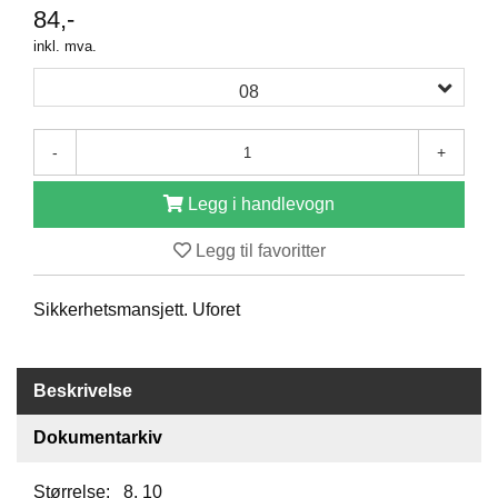
84,-
O
F
inkl. mva.
I
L
08
E
R
I
-
+
N
G
Legg i handlevogn
O
Legg til favoritter
M
O
S
Sikkerhetsmansjett. Uforet
S
K
Beskrivelse
O
N
Dokumentarkiv
T
A
K
Størrelse: 8, 10