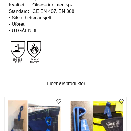
T
Kvalitet: Okseskinn med spalt
O
Standard: CE EN 407, EN 388
S
• Sikkerhetsmansjett
S
• Uforet
• UTGÅENDE
S
A
M
F
U
N
N
S
Tilbehørsprodukter
A
N
S
V
A
R