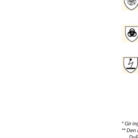
Besk
Antis
Måler
mate
Måler
å p
* Gir i
** Den 
DuPont 