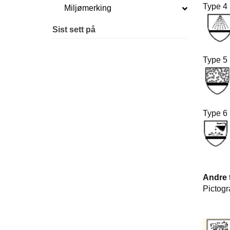
Type 
Miljømerking
Sist sett på
Type 
Type 
Andre 
P
Bes