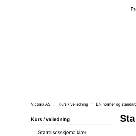
|
|
|
Facebook
Nyhetsbrev
Ønsker besøk
Pr
Victoria AS
Kurs / veiledning
EN normer og standar
Sta
Kurs / veiledning
Størrelsesskjema klær