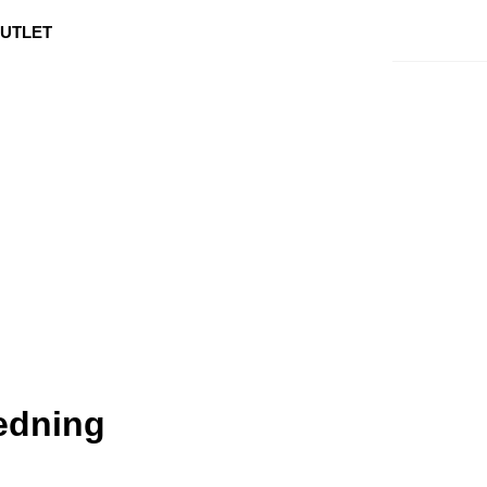
0
Min side
Kundeservice
Favoritter
UTLET
edning