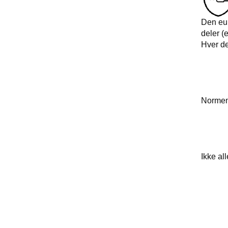
Den eur
deler (e
Hver de
• EN 
• EN 3
• EN 
• EN 3
Normen 
• Kl
• Kl
• Kl
• Kl
Ikke al