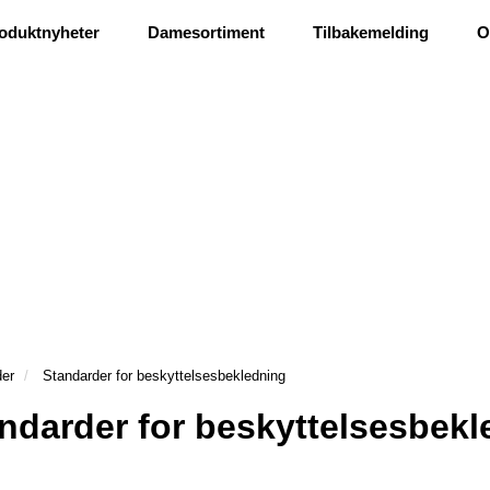
Ris og ros
oduktnyheter
Damesortiment
Tilbakemelding
O
der
Standarder for beskyttelsesbekledning
ndarder for beskyttelsesbekl