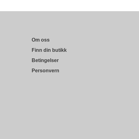
Om oss
Finn din butikk
Betingelser
Personvern