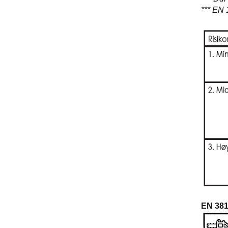
*** EN 
EN 381