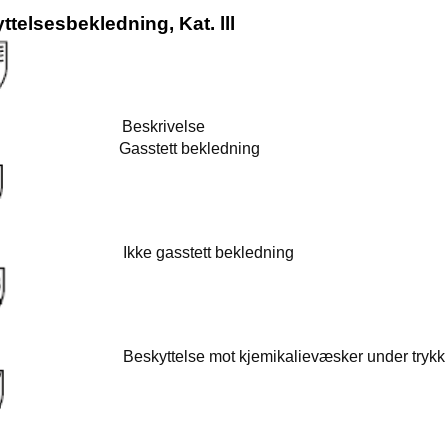
ttelsesbekledning, Kat. lll
ype Beskrivelse 
e 1 Gasstett bekledning EN 943
e 2 Ikke gasstett bekledning 
3 Beskyttelse mot kjemikalievæsker under tr