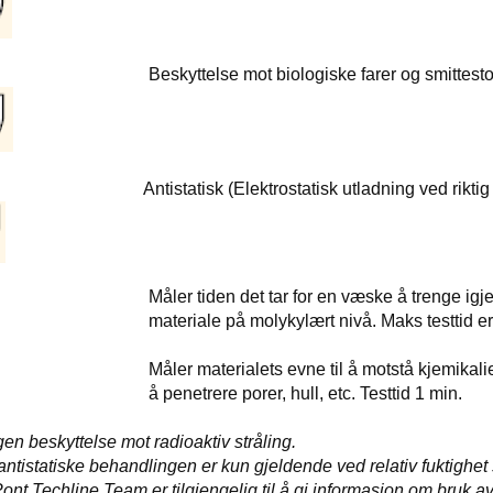
yttelse mot biologiske farer og smi
tatisk (Elektrostatisk utladning ved rikti
 tiden det tar for en væske å trenge igjenno
riale på molykylært nivå. Maks testtid
 materialets evne til å motstå kjemikalier og 
enetrere porer, hull, etc. Testti
ngen beskyttelse mot radioaktiv stråling.
antistatiske behandlingen er kun gjeldende ved relativ fuktighe
Techline Team er tilgjengelig til å gi informasjon om bruk a