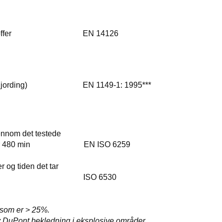
ttestoffer EN 14126
g jording) EN 1149-1: 1995***
m det testede
 er 480 min EN ISO 6259
tiden det tar
d 1 min. ISO 6530
t som er > 25%.
v DuPont bekledning i eksplosive områder.