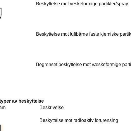
4 Beskyttelse mot veskeformige partikler/sp
5 Beskyttelse mot luftbårne faste kjemiske partik
6 Begrenset beskyttelse mot væskeformige parti
typer av beskyttelse
ictogram Beskrive
kyttelse mot radioaktiv forur