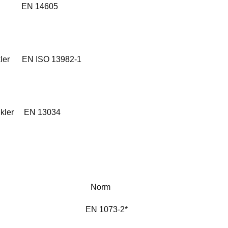
ray EN 14605
ler EN ISO 13982-1
kler EN 13034
lse Norm
ensing EN 1073-2*