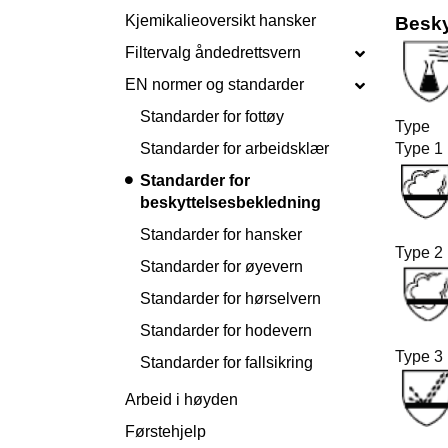
Kjemikalieoversikt hansker
Besky
Filtervalg åndedrettsvern
EN normer og standarder
Standarder for fottøy
T
Standarder for arbeidsklær
Typ
Standarder for
beskyttelsesbekledning
Standarder for hansker
Typ
Standarder for øyevern
Standarder for hørselvern
Standarder for hodevern
Type 
Standarder for fallsikring
Arbeid i høyden
Førstehjelp