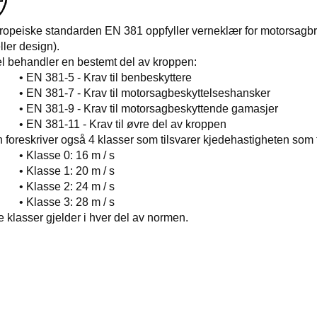
opeiske standarden EN 381 oppfyller verneklær for motorsagbruk
ller design).
l behandler en bestemt del av kroppen:
381-5 - Krav til benbeskyttere
81-7 - Krav til motorsagbeskyttelseshansker
381-9 - Krav til motorsagbeskyttende gamasjer
81-11 - Krav til øvre del av kroppen
foreskriver også 4 klasser som tilsvarer kjedehastigheten som t
asse 0: 16 m / s
asse 1: 20 m / s
asse 2: 24 m / s
asse 3: 28 m / s
le klasser gjelder i hver del av normen.