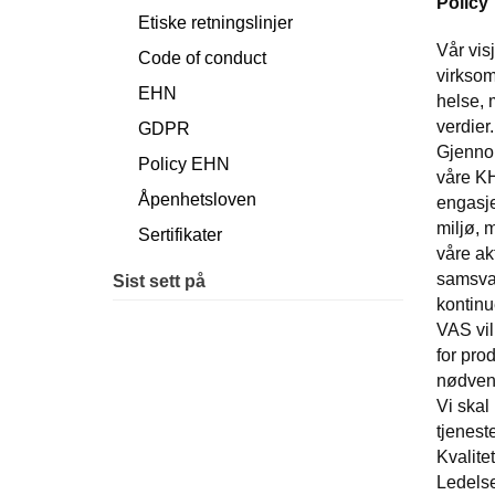
Policy
Etiske retningslinjer
Vår vis
Code of conduct
virksom
EHN
helse, 
verdier
GDPR
Gjennom
Policy EHN
våre KH
Åpenhetsloven
engasje
miljø, 
Sertifikater
våre ak
samsvar
Sist sett på
kontinu
VAS vil
for pro
nødvend
Vi skal
tjenest
Kvalite
Ledelse