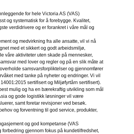
unnleggende for hele Victoria AS (VAS)
st og systematisk for å forebygge. Kvalitet,
ste verdidrivere og er forankret i våre mål og
ent og medvirkning fra alle ansatte, vil vi nå
gnet med et sikkert og godt arbeidsmiljø,
le våre aktiviteter uten skade på mennesker,
 samsvar med lover og regler og på en slik måte at
al overholde samsvarsforpliktelser og gjennomfører
vervåket med tanke på nyheter og endringer. Vi vil
01:2015 sertifisert og Miljøfyrtårn sertifisert).
 best mulig og ha en bærekraftig utvikling som mål
sia og gode logistikk løsninger vil være
uerer, samt foretar revisjoner ved besøk.
ehov og forventning til god service, produkter,
t engasjement og god kompetanse (VAS
g forbedring gjennom fokus på kundetilfredshet,