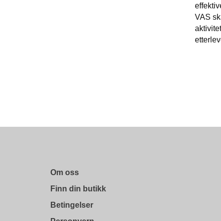
effektiv
VAS ska
aktivit
etterle
Om oss
Finn din butikk
Betingelser