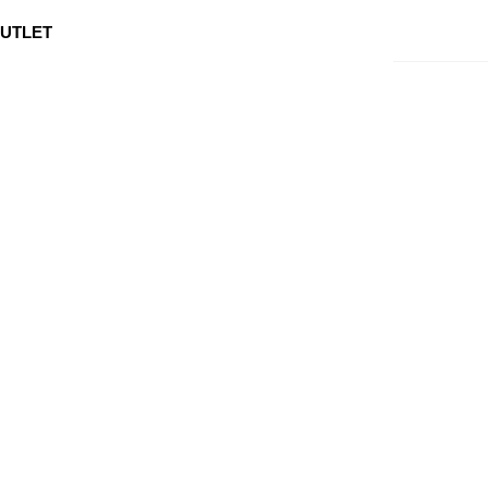
0
Min side
Kundeservice
Favoritter
UTLET