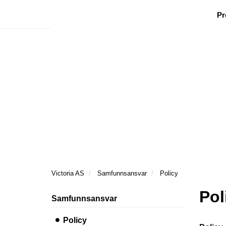
|
|
|
Facebook
Nyhetsbrev
Ønsker besøk
Ris og r
Pr
Victoria AS
Samfunnsansvar
Policy
Pol
Samfunnsansvar
Policy