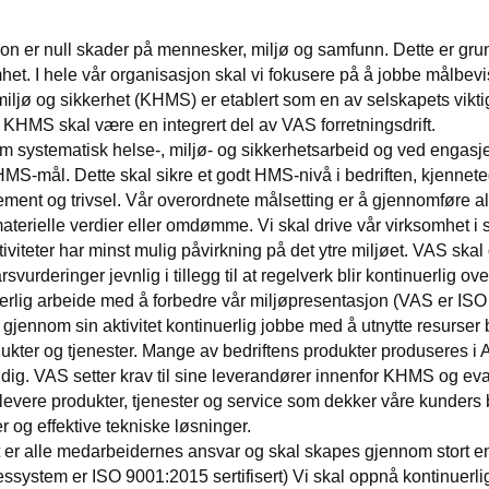
jon er null skader på mennesker, miljø og samfunn. Dette er gr
het. I hele vår organisasjon skal vi fokusere på å jobbe målbevis
miljø og sikkerhet (KHMS) er etablert som en av selskapets viktig
. KHMS skal være en integrert del av VAS forretningsdrift.
 systematisk helse-, miljø- og sikkerhetsarbeid og ved engasjem
MS-mål. Dette skal sikre et godt HMS-nivå i bedriften, kjennete
ment og trivsel. Vår overordnete målsetting er å gjennomføre al
materielle verdier eller omdømme. Vi skal drive vår virksomhet i
tiviteter har minst mulig påvirkning på det ytre miljøet. VAS sk
svurderinger jevnlig i tillegg til at regelverk blir kontinuerlig o
erlig arbeide med å forbedre vår miljøpresentasjon (VAS er ISO 140
 gjennom sin aktivitet kontinuerlig jobbe med å utnytte resurser
dukter og tjenester. Mange av bedriftens produkter produseres i A
ig. VAS setter krav til sine leverandører innenfor KHMS og eval
 levere produkter, tjenester og service som dekker våre kunders b
er og effektive tekniske løsninger.
t er alle medarbeidernes ansvar og skal skapes gjennom stor
ssystem er ISO 9001:2015 sertifisert) Vi skal oppnå kontinuerli