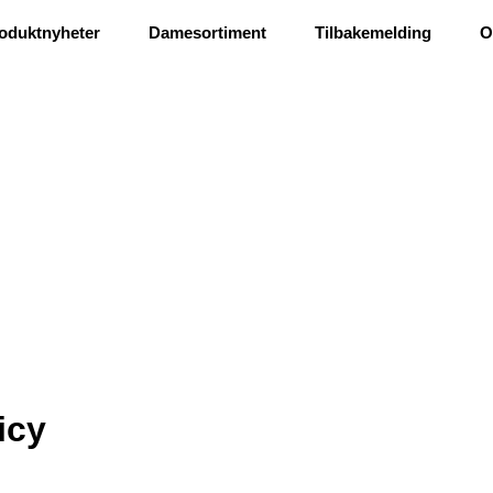
os
oduktnyheter
Damesortiment
Tilbakemelding
O
icy