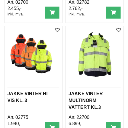
02700
02782
2.455,-
2.762,-
inkl. mva.
inkl. mva.
JAKKE VINTER HI-
JAKKE VINTER
VIS KL. 3
MULTINORM
VATTERT KL.3
02775
22700
1.940,-
6.899,-