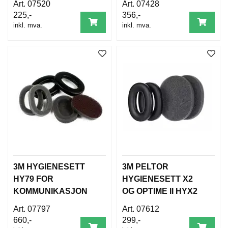
07520
07428
225,-
356,-
inkl. mva.
inkl. mva.
3M HYGIENESETT
3M PELTOR
HY79 FOR
HYGIENESETT X2
KOMMUNIKASJON
OG OPTIME II HYX2
07797
07612
660,-
299,-