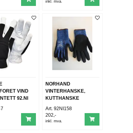
inkl. mva.
E
NORHAND
FORET VIND
VINTERHANSKE,
NTETT 92.NI
KUTTHANSKE
47
92NI158
202,-
inkl. mva.