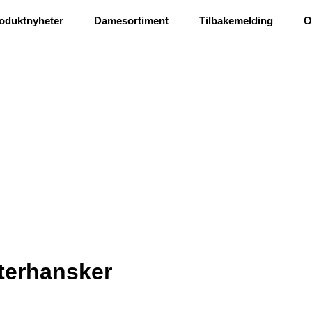
Ris og ros
oduktnyheter
Damesortiment
Tilbakemelding
O
terhansker