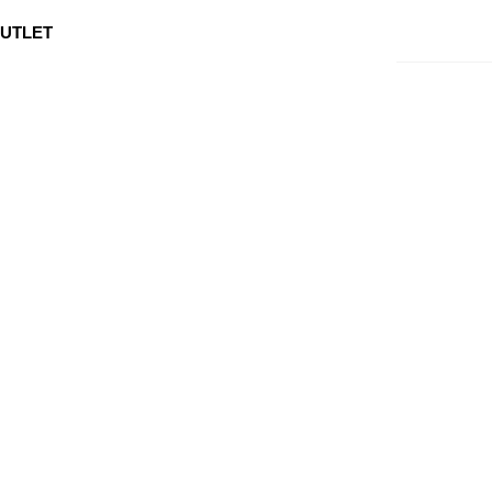
0
Min side
Kundeservice
Favoritter
UTLET