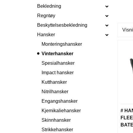
Bekledning
Regntøy
Beskyttelsesbekledning
Visni
Hansker
Monteringshansker
Vinterhansker
Spesialhansker
Impact hansker
Kutthansker
Nitrilhansker
Engangshansker
Kjemikaliehansker
# HA
FLE
Skinnhansker
BATE
Strikkehansker