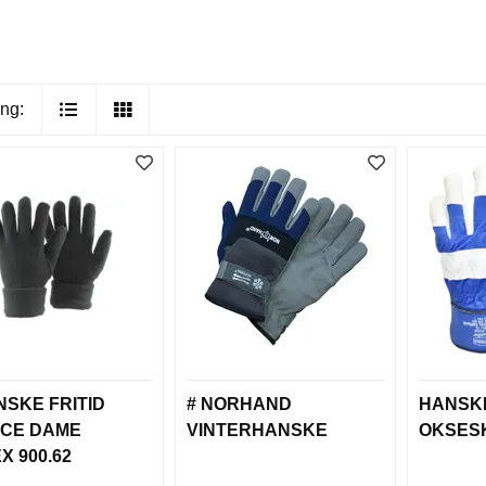
ng:
NSKE FRITID
# NORHAND
HANSK
ECE DAME
VINTERHANSKE
OKSESK
X 900.62