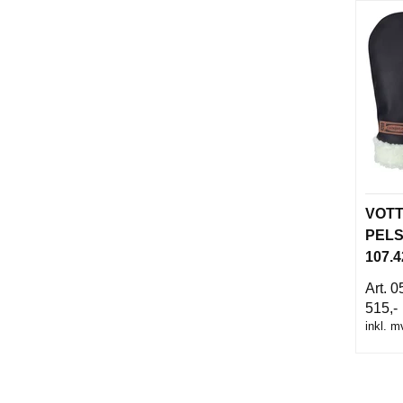
VOT
PEL
107.4
0
515,-
inkl. m