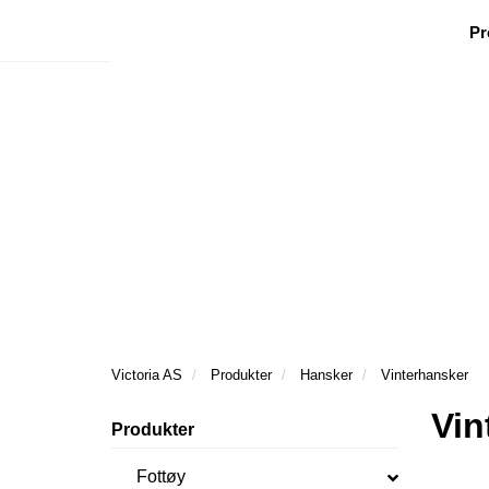
|
|
|
Facebook
Nyhetsbrev
Ønsker besøk
Pr
Victoria AS
Produkter
Hansker
Vinterhansker
Vin
Produkter
Fottøy