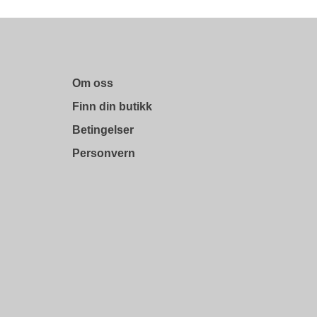
Om oss
Finn din butikk
Betingelser
Personvern