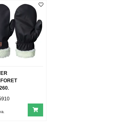
TER
SFORET
260.
5910
va.