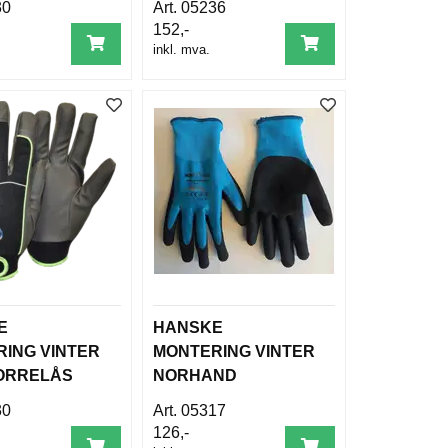
30
05236
152,-
inkl. mva.
E
HANSKE
ING VINTER
MONTERING VINTER
BORRELÅS
NORHAND
7W.
LATEX,VANNTETT
30
05317
126,-