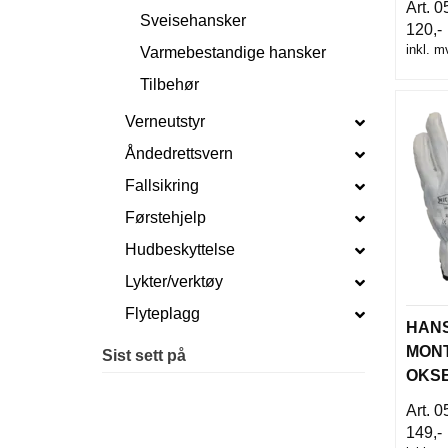
0
Sveisehansker
120,-
inkl. m
Varmebestandige hansker
Tilbehør
Verneutstyr
Åndedrettsvern
Fallsikring
Førstehjelp
Hudbeskyttelse
Lykter/verktøy
Flyteplagg
HAN
MONT
Sist sett på
OKS
HEL
0
149,-