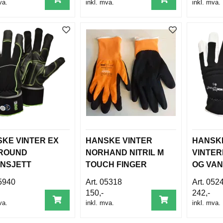
va.
inkl. mva.
inkl. mva.
KE VINTER EX
HANSKE VINTER
HANSK
-ROUND
NORHAND NITRIL M
VINTER
NSJETT
TOUCH FINGER
OG VAN
112.
EN388 EN511
160
5940
05318
052
150,-
242,-
va.
inkl. mva.
inkl. mva.