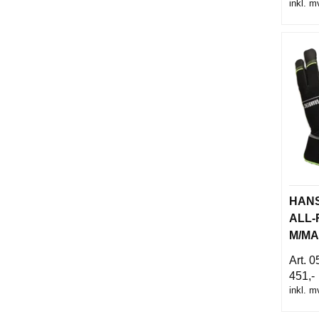
inkl. m
HANS
ALL
M/MA
107.8
0
451,-
inkl. m