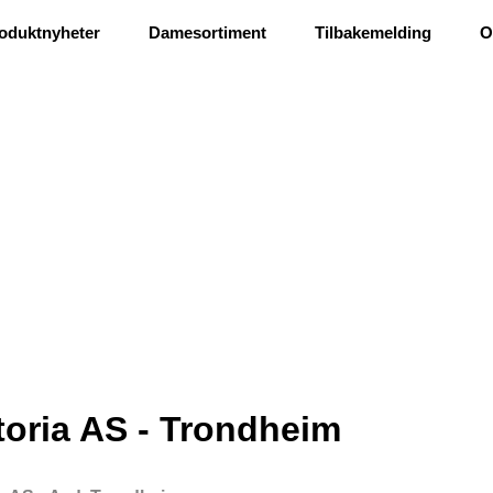
Ris og ros
oduktnyheter
Damesortiment
Tilbakemelding
O
toria AS - Trondheim