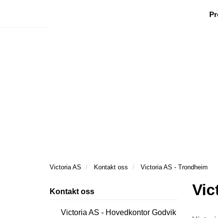
|
|
|
Facebook
Nyhetsbrev
Ønsker besøk
Pr
Victoria AS
Kontakt oss
Victoria AS - Trondheim
Vic
Kontakt oss
Victoria AS - Hovedkontor Godvik