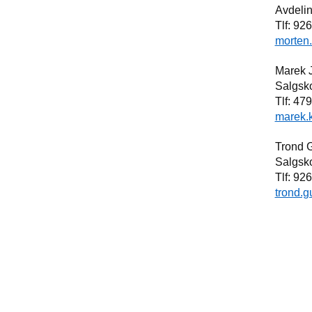
Av
Tl
morten.
Mar
Salgsk
Tl
marek.k
Tr
Salgsk
Tl
trond.g