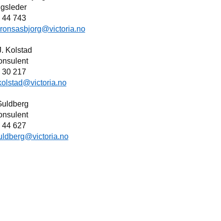
delingsleder
f: 926 44 743
ronsasbjorg@victoria.no
ek J. Kolstad
onsulent
f: 479 30 217
olstad@victoria.no
ond Guldberg
onsulent
f: 926 44 627
uldberg@victoria.no