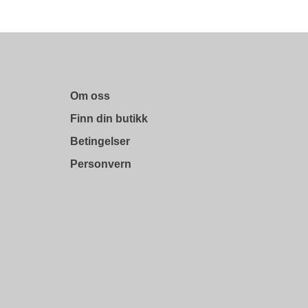
Om oss
Finn din butikk
Betingelser
Personvern