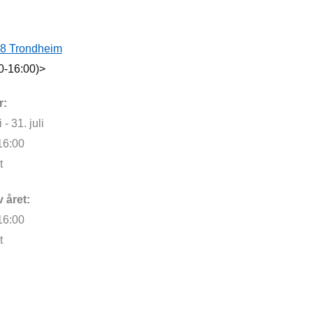
38 Trondheim
0-16:00)>
r:
- 31. juli
16:00
t
 året:
16:00
t