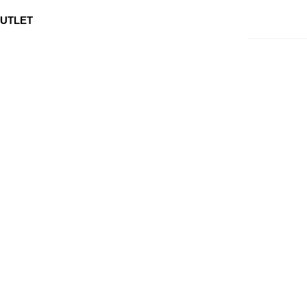
0
Min side
Kundeservice
Favoritter
UTLET