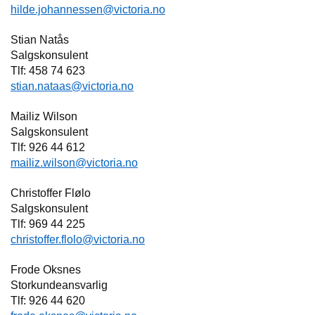
hilde.johannessen@victoria.no
Stian Natås
Salgskonsulent
Tlf: 458 74 623
stian.nataas@victoria.no
Mailiz Wilson
Salgskonsulent
Tlf: 926 44 612
mailiz.wilson@victoria.no
Christoffer Flølo
Salgskonsulent
Tlf: 969 44 225
christoffer.flolo@victoria.no
Frode Oksnes
Storkundeansvarlig
Tlf: 926 44 620