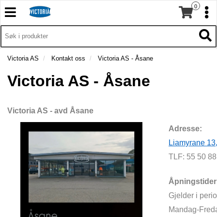
0
T
T
o
o
H
g
O
g
T
V
g
g
o
E
l
l
g
Victoria AS
Kontakt oss
Victoria AS - Åsane
D
e
e
g
M
n
n
Victoria AS - Åsane
l
E
a
a
e
N
v
v
n
Y
i
i
a
Victoria AS - avd Åsane
g
g
v
a
a
Adresse:
i
t
t
g
Liamyrane 13
i
i
a
TLF: 55 50 8
o
o
t
n
n
i
Åpningstider
o
n
Gjelder i perio
Mandag-Freda