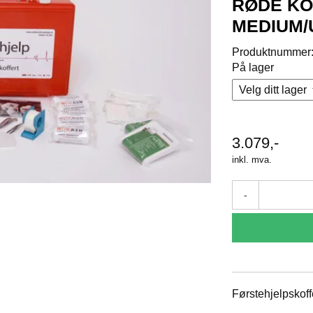
RØDE K
MEDIUM/
Produktnummer
På lager
3.079,-
inkl. mva.
-
Førstehjelpskof