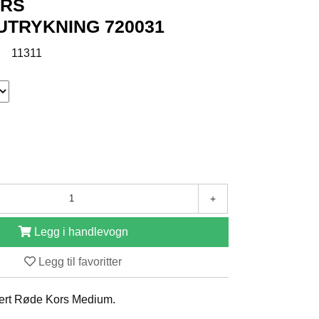
ORS
UTRYKNING 720031
:
11311
+
Legg i handlevogn
Legg til favoritter
fert Røde Kors Medium.