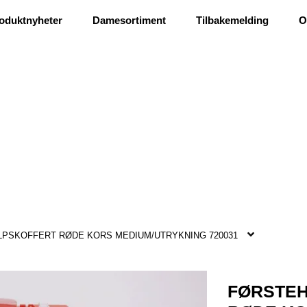
Ris og ros
oduktnyheter
Damesortiment
Tilbakemelding
O
PSKOFFERT RØDE KORS MEDIUM/UTRYKNING 720031
FØRSTE