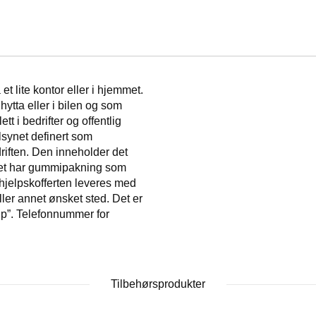
t lite kontor eller i hjemmet.
 hytta eller i bilen og som
tt i bedrifter og offentlig
ilsynet definert som
driften. Den inneholder det
okket har gummipakning som
hjelpskofferten leveres med
ller annet ønsket sted. Det er
elp”. Telefonnummer for
Tilbehørsprodukter