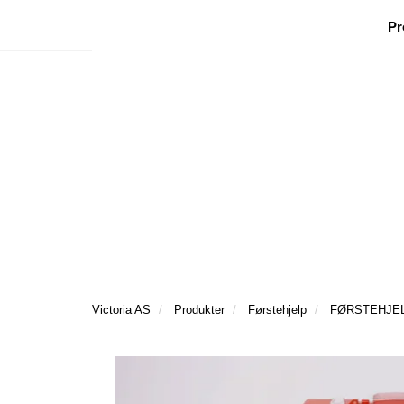
|
|
|
Facebook
Nyhetsbrev
Ønsker besøk
Pr
Victoria AS
Produkter
Førstehjelp
FØRSTEHJEL