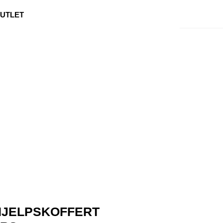
0
Min side
Kundeservice
Favoritter
UTLET
HJELPSKOFFERT