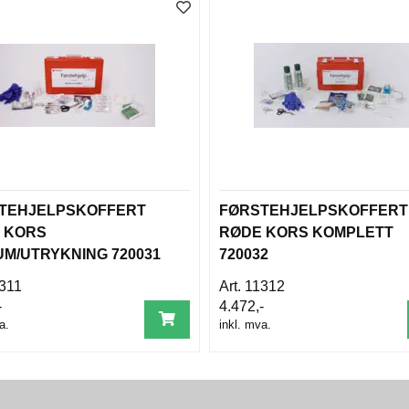
TEHJELPSKOFFERT
FØRSTEHJELPSKOFFERT
 KORS
RØDE KORS KOMPLETT
UM/UTRYKNING 720031
720032
311
11312
-
4.472,-
a.
inkl. mva.