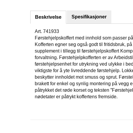
Spesifikasjoner
Beskrivelse
Art. 741933
Førstehjelpskoffert med innhold som passer på e
Kofferten egner seg også godt til fritidsbruk, på
supplement i tillegg til førstehjelpskoffert Komple
forvaltning. Førstehjelpkofferten er av Arbeidst
førstehjelpsenhet for utrykning ved ulykke i be
viktigste for å yte livreddende førstehjelp. L
beskytter innholdet mot smuss og sprut. Første
brakett for enkel og synlig montering på vegg e
påtrykket det røde korset og teksten ”Førstehj
nødetater er påtrykt koffertens fremside.