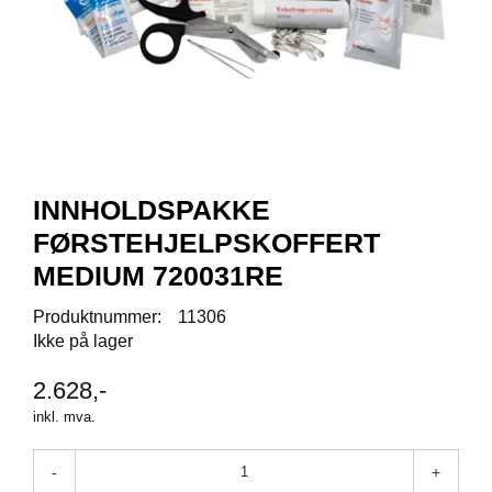
R
O
D
U
K
T
E
R
INNHOLDSPAKKE
K
FØRSTEHJELPSKOFFERT
A
M
MEDIUM 720031RE
P
A
Produktnummer:
11306
N
Ikke på lager
J
E
2.628,-
R
inkl. mva.
P
-
+
R