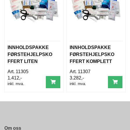
D
A
M
E
S
O
R
T
I
INNHOLDSPAKKE
INNHOLDSPAKKE
M
FØRSTEHJELPSKO
FØRSTEHJELPSKO
E
N
FFERT LITEN
FFERT KOMPLETT
T
720030RE
720032RE
11305
11307
1.412,-
3.282,-
T
inkl. mva.
inkl. mva.
I
L
B
A
K
E
M
E
Om oss