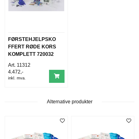
D
N
I
N
G
FØRSTEHJELPSKO
FFERT RØDE KORS
P
R
KOMPLETT 720032
O
11312
D
U
4.472,-
K
inkl. mva.
T
N
Y
H
Alternative produkter
E
T
E
R