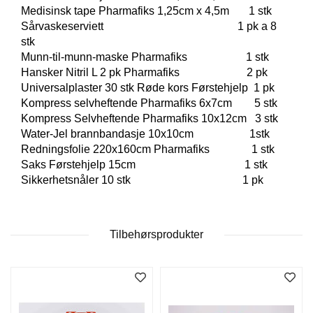
T
Medisinsk tape Pharmafiks 1,25cm x 4,5m 1 stk
O
Sårvaskeserviett 1 pk a 8
S
stk
S
Munn-til-munn-maske Pharmafiks 1 stk
Hansker Nitril L 2 pk Pharmafiks 2 pk
Universalplaster 30 stk Røde kors Førstehjelp 1 pk
S
Kompress selvheftende Pharmafiks 6x7cm 5 stk
A
Kompress Selvheftende Pharmafiks 10x12cm 3 stk
M
Water-Jel brannbandasje 10x10cm 1stk
F
Redningsfolie 220x160cm Pharmafiks 1 stk
U
N
Saks Førstehjelp 15cm 1 stk
N
Sikkerhetsnåler 10 stk 1 pk
S
A
N
S
Tilbehørsprodukter
V
A
R