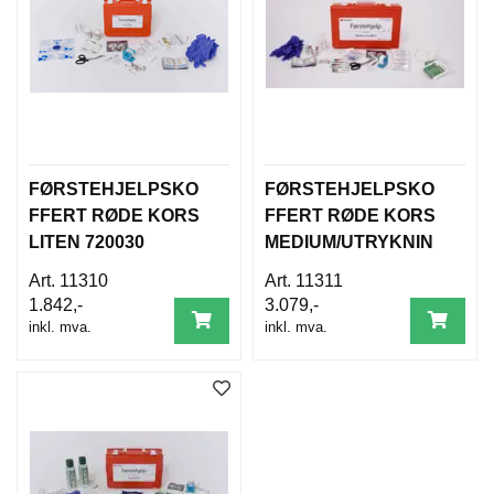
B
E
T
I
N
G
E
L
S
FØRSTEHJELPSKO
FØRSTEHJELPSKO
E
FFERT RØDE KORS
FFERT RØDE KORS
R
LITEN 720030
MEDIUM/UTRYKNIN
G 720031
11310
11311
K
1.842,-
3.079,-
U
inkl. mva.
inkl. mva.
R
S
/
V
E
I
L
E