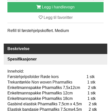
O
Legg i handlevogn
F
I
Legg til favoritter
L
E
R
Refill til førstehjelpskoffert. Medium
I
N
G
Beskrivelse
O
Spesifikasjoner
M
O
S
Innehold:
S
Førstehjelpsfolder Røde kors 1 stk
Trekanttørkle Non woven Pharmafiks 1 stk
K
Enkeltmannspakke Pharmafiks 7,5x12cm 2 stk
O
Enkeltmannspakke Pharmafiks 12cm 1 stk
N
Enkeltmannspakke Pharmafiks 18cm 1 stk
T
Gasbind elastisk Pharmafiks 7,5cm x 4,5m 2 stk
A
Elastisk bandasje Pharmafiks 7,5cmx4,5m 2 stk
K