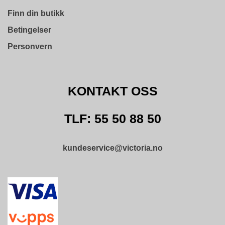
L
D
Finn din butikk
I
N
Betingelser
G
Personvern
O
U
KONTAKT OSS
T
L
E
TLF: 55 50 88 50
T
kundeservice@victoria.no