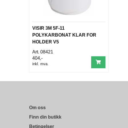
VISIR 3M 5F-11
POLYKARBONAT KLAR FOR
HOLDER V5
08421
404,-
inkl. mva.
Om oss
Finn din butikk
Betingelser