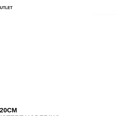
0
Min side
Kundeservice
Favoritter
UTLET
 20CM