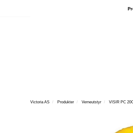
|
|
|
Facebook
Nyhetsbrev
Ønsker besøk
Pr
Victoria AS
Produkter
Verneutstyr
VISIR PC 2