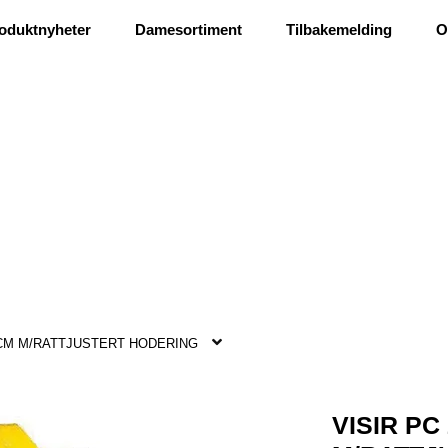
Ris og ros
oduktnyheter
Damesortiment
Tilbakemelding
O
0CM M/RATTJUSTERT HODERING
VISIR PC