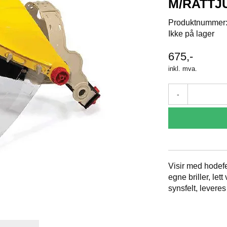
M/RATTJ
Produktnummer
Ikke på lager
675,-
inkl. mva.
-
Visir med hodefe
egne briller, let
synsfelt, leveres 