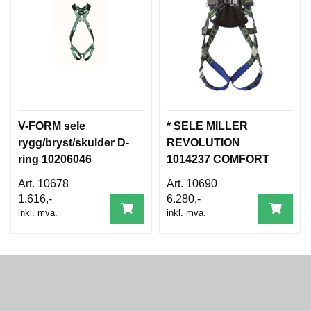
D
A
M
E
S
O
R
T
I
M
V-FORM sele
* SELE MILLER
E
rygg/bryst/skulder D-
REVOLUTION
N
ring 10206046
1014237 COMFORT
T
R2 L/XL
10678
10690
T
1.616,-
6.280,-
I
inkl. mva.
inkl. mva.
L
B
A
K
E
M
E