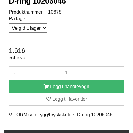
D-ring 10206046
R
O
Produktnummer:
10678
D
På lager
U
K
T
E
R
1.616,-
inkl. mva.
K
A
-
+
M
P
A
Legg i handlevogn
N
J
Legg til favoritter
E
R
V-FORM sele rygg/bryst/skulder D-ring 10206046
P
R