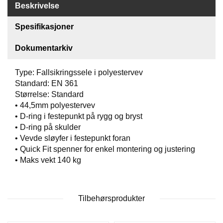
Beskrivelse
O
F
Spesifikasjoner
I
L
E
Dokumentarkiv
R
I
Type: Fallsikringssele i polyestervev
N
Standard: EN 361
G
Størrelse: Standard
• 44,5mm polyestervev
O
• D-ring i festepunkt på rygg og bryst
M
• D-ring på skulder
O
• Vevde sløyfer i festepunkt foran
S
S
• Quick Fit spenner for enkel montering og justering
• Maks vekt 140 kg
K
O
N
Tilbehørsprodukter
T
A
K