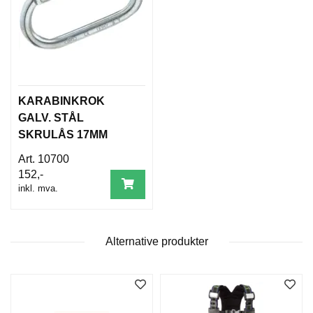
D
N
I
N
G
KARABINKROK
P
GALV. STÅL
R
O
SKRULÅS 17MM
D
1018960
10700
U
K
152,-
T
inkl. mva.
N
Y
H
E
Alternative produkter
T
E
R