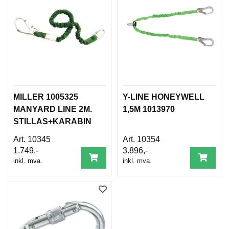
B
E
T
I
N
G
E
L
S
E
MILLER 1005325
Y-LINE HONEYWELL
R
MANYARD LINE 2M.
1,5M 1013970
STILLAS+KARABIN
KROK
K
10345
10354
U
1.749,-
3.896,-
R
inkl. mva.
inkl. mva.
S
/
V
E
I
L
E