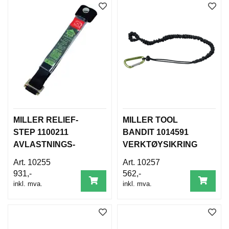
T
O
S
S
S
A
M
F
U
N
MILLER RELIEF-
MILLER TOOL
N
STEP 1100211
BANDIT 1014591
S
AVLASTNINGS-
VERKTØYSIKRING
A
TRINN
N
10255
10257
S
931,-
562,-
V
inkl. mva.
inkl. mva.
A
R