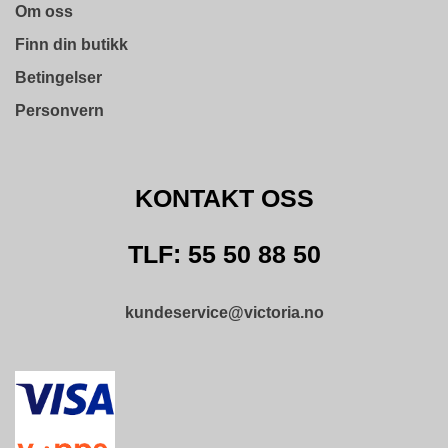
L
Om oss
D
I
Finn din butikk
N
Betingelser
G
Personvern
O
U
T
KONTAKT OSS
L
E
T
TLF: 55 50 88 50
kundeservice@victoria.no