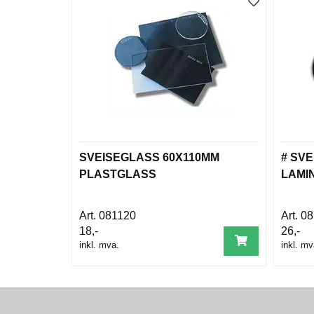
SVEISEGLASS 60X110MM
# SV
PLASTGLASS
LAMI
081120
08
18,-
26,-
inkl. mva.
inkl. mv