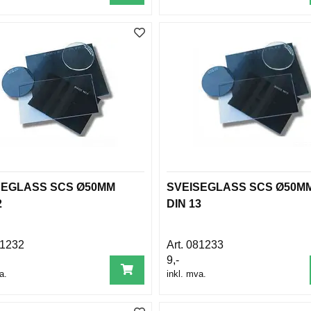
SEGLASS SCS Ø50MM
SVEISEGLASS SCS Ø50M
2
DIN 13
1232
081233
9,-
a.
inkl. mva.