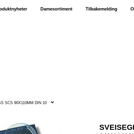
Ris og ros
oduktnyheter
Damesortiment
Tilbakemelding
O
S SCS 90X110MM DIN 10
SVEISEG