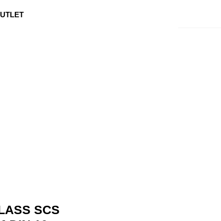
0
Min side
Kundeservice
Favoritter
UTLET
LASS SCS