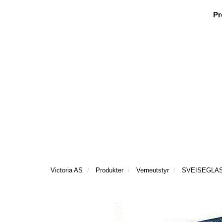
|
|
|
Facebook
Nyhetsbrev
Ønsker besøk
Pr
Victoria AS
Produkter
Verneutstyr
SVEISEGLAS