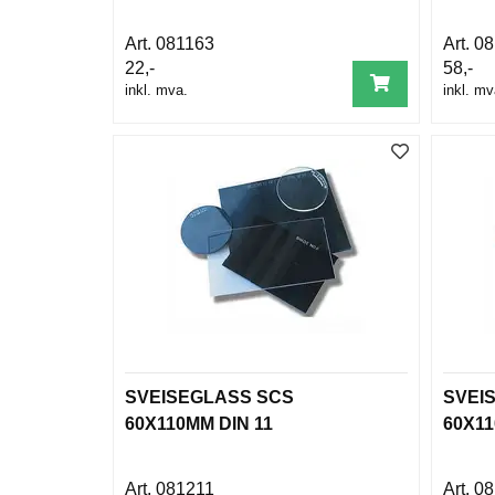
081163
08
22,-
58,-
inkl. mva.
inkl. mv
SVEISEGLASS SCS
SVEI
60X110MM DIN 11
60X11
081211
08