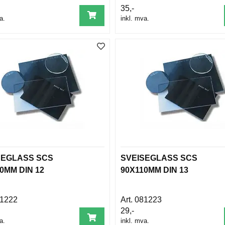
35,-
a.
inkl. mva.
SEGLASS SCS
SVEISEGLASS SCS
0MM DIN 12
90X110MM DIN 13
1222
081223
29,-
a.
inkl. mva.