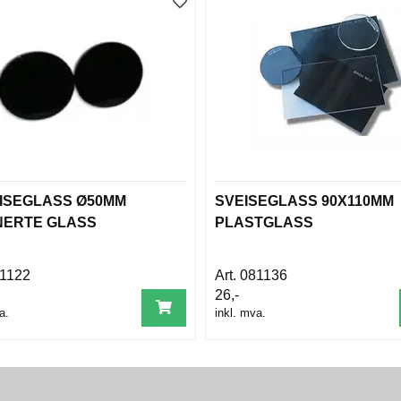
EISEGLASS Ø50MM
SVEISEGLASS 90X110MM
NERTE GLASS
PLASTGLASS
1122
081136
26,-
a.
inkl. mva.