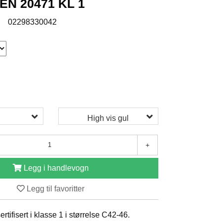
N 20471 KL 1
:
02298330042
High vis gul
+
Legg i handlevogn
Legg til favoritter
ertifisert i klasse 1 i størrelse C42-46.