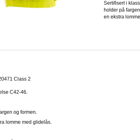
Sertifisert i kla
holder på farge
en ekstra lomme
 20471 Class 2
rrelse C42-46.
fargen og formen.
ra lomme med glidelås.