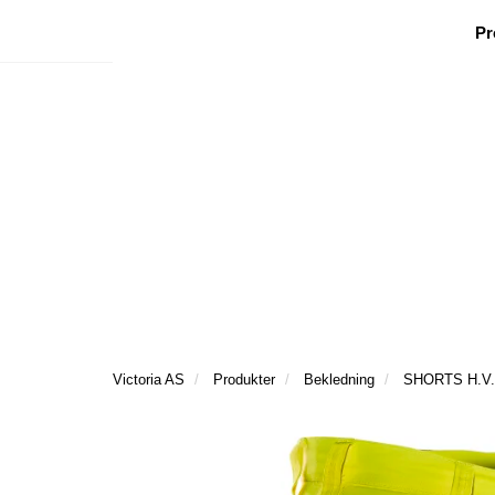
|
|
|
Facebook
Nyhetsbrev
Ønsker besøk
Pr
Victoria AS
Produkter
Bekledning
SHORTS H.V.