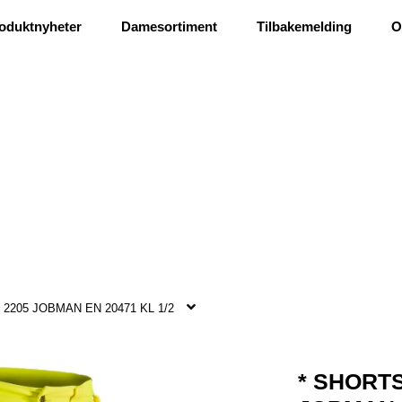
Ris og ros
oduktnyheter
Damesortiment
Tilbakemelding
O
 2205 JOBMAN EN 20471 KL 1/2
* SHORTS