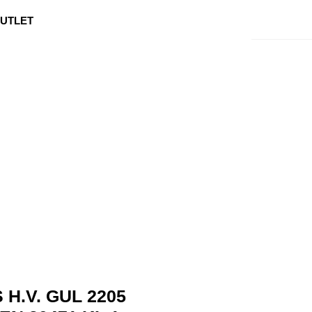
0
Min side
Kundeservice
Favoritter
UTLET
 H.V. GUL 2205