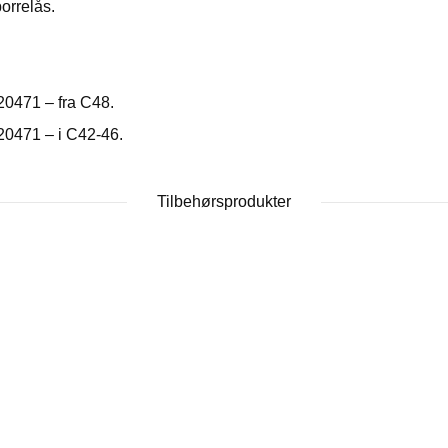
orrelås.
 20471 – fra C48.
 20471 – i C42-46.
Tilbehørsprodukter