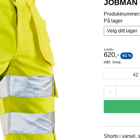
JOBMAN E
Produktnummer
På lager
1.609,-
620,-
-61 %
inkl. mva.
42
-
Shorts i varsel, s