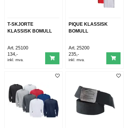
B
E
T
I
N
T-SKJORTE
PIQUE KLASSISK
G
KLASSISK BOMULL
BOMULL
E
L
S
25100
25200
E
134,-
235,-
R
inkl. mva.
inkl. mva.
K
U
R
S
/
V
E
I
L
E