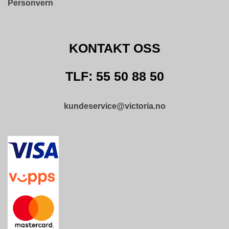
L
Personvern
D
I
N
G
KONTAKT OSS
TLF: 55 50 88 50
O
U
T
L
kundeservice@victoria.no
E
T