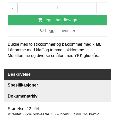
O
-
+
F
I
L
Legg i handlevogn
E
R
Legg til favoritter
I
N
G
Bukse med to stikklommer og baklommer med klaff.
Lårlomme med klaff og tommestokklomme.
Mobillomme og diverse smålommer. YKK glidelås.
O
M
O
S
Beskrivelse
S
Spesifikasjoner
K
O
Dokumentarkiv
N
T
A
Størrelse: 42 - 64
K
Kvalitet: 65% polyester, 35% bomull twill, 240g/m2