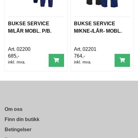
D
A
M
E
BUKSE SERVICE
BUKSE SERVICE
S
O
M/LÅR MOBL. P/B.
M/KNE-/LÅR- MOBL.
R
T
I
02200
02201
M
685,-
764,-
E
inkl. mva.
inkl. mva.
N
T
T
I
L
B
Om oss
A
K
Finn din butikk
E
M
Betingelser
E