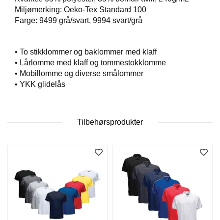
T
Miljømerking: Oeko-Tex Standard 100
O
Farge: 9499 grå/svart, 9994 svart/grå
S
S
• To stikklommer og baklommer med klaff
• Lårlomme med klaff og tommestokklomme
S
• Mobillomme og diverse smålommer
A
• YKK glidelås
M
F
U
N
Tilbehørsprodukter
N
S
A
N
S
V
A
R