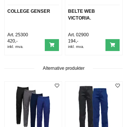
D
N
COLLEGE GENSER
BELTE WEB
I
VICTORIA.
N
G
25300
02900
420,-
194,-
P
inkl. mva.
inkl. mva.
R
O
D
U
Alternative produkter
K
T
N
Y
H
E
T
E
R