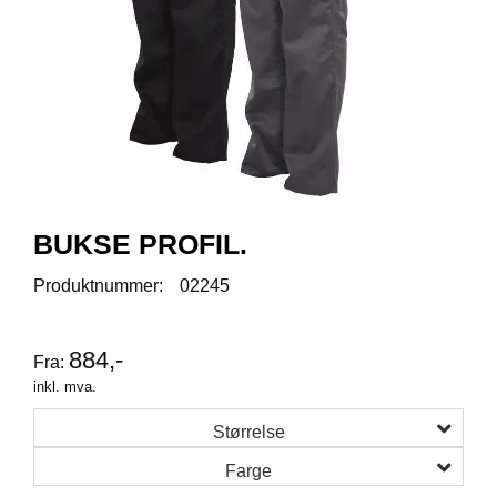
R
O
D
U
K
T
E
R
K
BUKSE PROFIL.
A
M
Produktnummer:
02245
P
A
N
884,-
J
Fra:
E
inkl. mva.
R
Størrelse
Farge
P
R