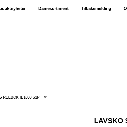
Ris og ros
oduktnyheter
Damesortiment
Tilbakemelding
O
 REEBOK IB1030 S1P
LAVSKO 