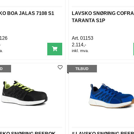
O BOA JALAS 7108 S1
LAVSKO SNØRING COFRA
TARANTA S1P
126
01153
-
2.114,-
a.
inkl. mva.
UD
TILBUD
VSKO SNØRING REEBOK
# LAVSKO SNØRING REE