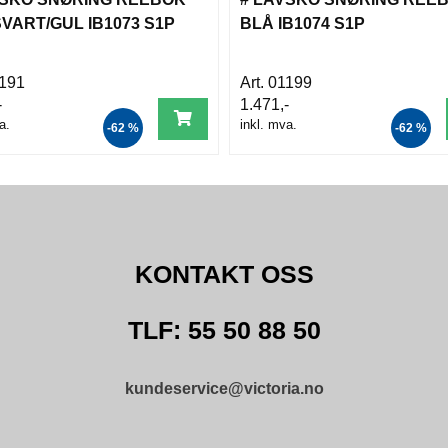
VART/GUL IB1073 S1P
BLÅ IB1074 S1P
191
01199
-
1.471,-
a.
inkl. mva.
-62 %
-62 %
KONTAKT OSS
TLF: 55 50 88 50
kundeservice@victoria.no