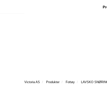
|
|
|
Facebook
Nyhetsbrev
Ønsker besøk
Pr
Victoria AS
Produkter
Fottøy
LAVSKO SNØRING