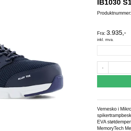
IB1030 S
Produktnummer
3.935,-
Fra:
inkl. mva.
-
Vernesko i Mikr
spikertrampbes
EVA støtdempende
MemoryTech Mem