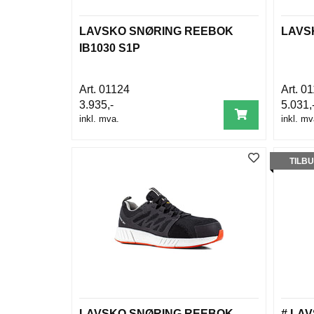
LAVSKO SNØRING REEBOK
LAVSK
IB1030 S1P
01124
01
3.935,-
5.031,
inkl. mva.
inkl. mv
TILB
LAVSKO SNØRING REEBOK
# LA