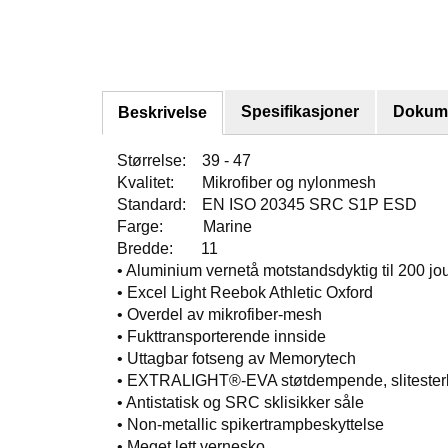
Spesifikasjoner
Dokume
Beskrivelse
Størrelse: 39 - 47
Kvalitet: Mikrofiber og nylonmesh
Standard: EN ISO 20345 SRC S1P ESD
Farge: Marine
Bredde: 11
• Aluminium vernetå motstandsdyktig til 200 jo
• Excel Light Reebok Athletic Oxford
• Overdel av mikrofiber-mesh
• Fukttransporterende innside
• Uttagbar fotseng av Memorytech
• EXTRALIGHT®-EVA støtdempende, slitesterk
• Antistatisk og SRC sklisikker såle
• Non-metallic spikertrampbeskyttelse
• Meget lett vernesko