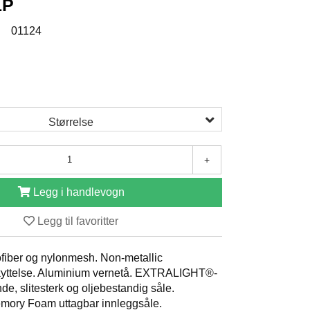
1P
:
01124
Størrelse
+
Legg i handlevogn
Legg til favoritter
ofiber og nylonmesh. Non-metallic
kyttelse. Aluminium vernetå. EXTRALIGHT®-
, slitesterk og oljebestandig såle.
ory Foam uttagbar innleggsåle.