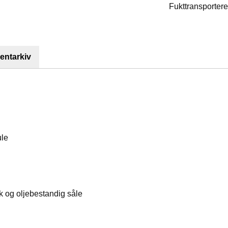
Fukttransporter
ntarkiv
ule
 og oljebestandig såle