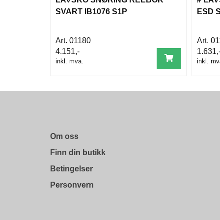
SVART IB1076 S1P
ESD S
01180
01
4.151,-
1.631,
inkl. mva.
inkl. mv
Om oss
Finn din butikk
Betingelser
Personvern