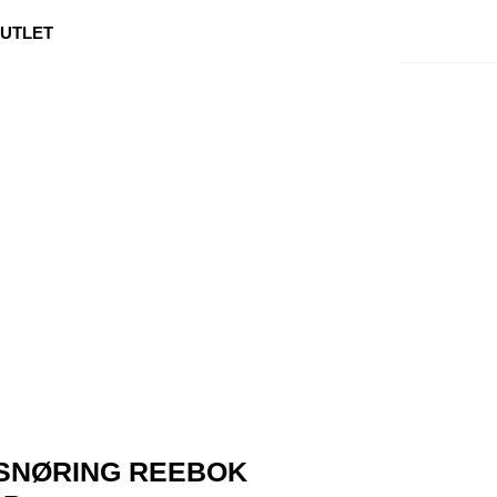
0
Min side
Kundeservice
Favoritter
UTLET
SNØRING REEBOK