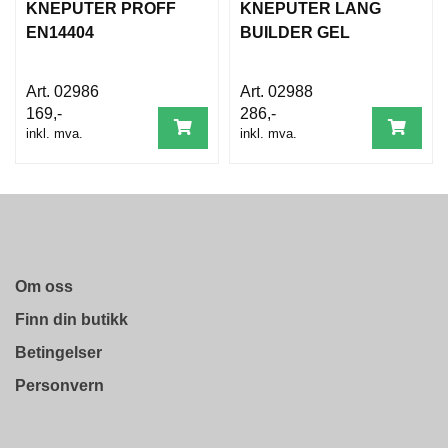
D
KNEPUTER PROFF
KNEPUTER LANG
N
EN14404
BUILDER GEL
I
N
G
02986
02988
169,-
286,-
inkl. mva.
inkl. mva.
P
R
O
D
U
K
T
N
Om oss
Y
Finn din butikk
H
E
Betingelser
T
E
Personvern
R