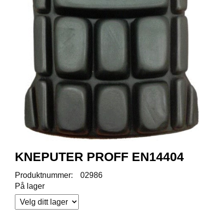
R
O
D
U
K
T
E
R
K
A
M
P
A
N
KNEPUTER PROFF EN14404
J
E
Produktnummer:
02986
R
På lager
P
R