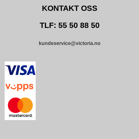
D
A
KONTAKT OSS
M
E
TLF: 55 50 88 50
S
O
R
T
kundeservice@victoria.no
I
M
E
N
T
T
I
L
B
A
K
E
M
E