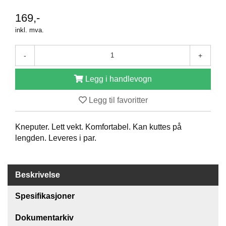
O
169,-
F
I
inkl. mva.
L
E
-
+
R
I
N
Legg i handlevogn
G
Legg til favoritter
O
M
Kneputer. Lett vekt. Komfortabel. Kan kuttes på
O
lengden. Leveres i par.
S
S
Beskrivelse
K
O
N
Spesifikasjoner
T
A
Dokumentarkiv
K