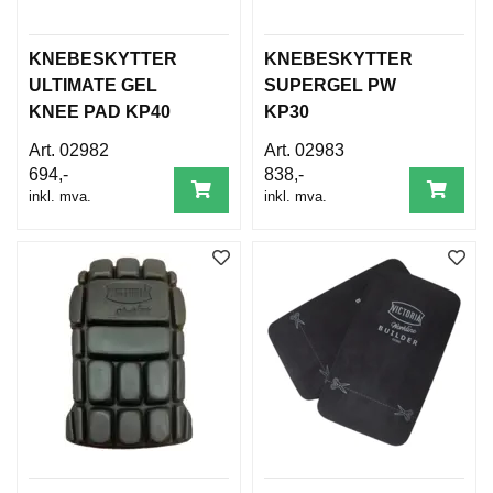
B
E
T
KNEBESKYTTER
KNEBESKYTTER
I
ULTIMATE GEL
SUPERGEL PW
N
KNEE PAD KP40
KP30
G
E
02982
02983
L
694,-
838,-
S
E
inkl. mva.
inkl. mva.
R
K
U
R
S
/
V
E
I
L
E