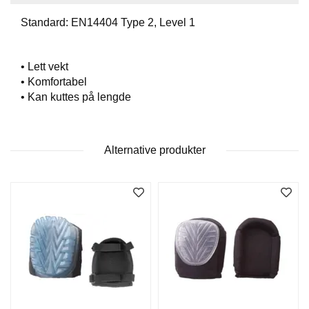
T
O
Standard: EN14404 Type 2, Level 1
S
S
• Lett vekt
• Komfortabel
S
• Kan kuttes på lengde
A
M
F
U
Alternative produkter
N
N
S
A
N
S
V
A
R