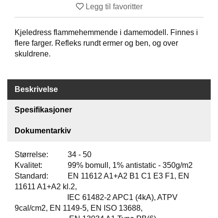
Legg til favoritter
O
F
I
Kjeledress flammehemmende i damemodell. Finnes i
L
flere farger. Refleks rundt ermer og ben, og over
E
skuldrene.
R
I
N
G
Beskrivelse
O
Spesifikasjoner
M
O
Dokumentarkiv
S
S
Størrelse: 34 - 50
Kvalitet: 99% bomull, 1% antistatic - 350g/m2
K
Standard: EN 11612 A1+A2 B1 C1 E3 F1, EN
O
11611 A1+A2 kl.2,
N
T
IEC 61482-2 APC1 (4kA), ATPV
A
9cal/cm2, EN 1149-5, EN ISO 13688,
K