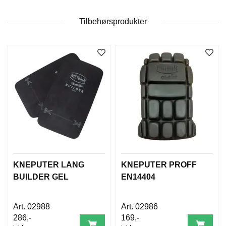
B
E
Tilbehørsprodukter
T
I
N
G
E
L
S
E
R
K
U
R
S
KNEPUTER LANG
KNEPUTER PROFF
/
BUILDER GEL
EN14404
V
E
I
02988
02986
L
286,-
169,-
E