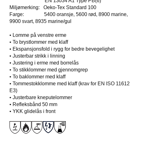
EN 13034 A1 Type PB(6)
T
Miljømerking: Oeko-Tex Standard 100
O
Farge: 5400 oransje, 5600 rød, 8900 marine,
S
9900 svart, 8935 marine/gul
S
• Lomme på venstre erme
• To brystlommer med klaff
S
• Ekspansjonsfold i rygg for bedre bevegelighet
A
M
• Justerbar strikk i linning
F
• Justering i erme med borrelås
U
• To stikklommer med gjennomgrep
N
• To baklommer med klaff
N
• Tommestokklomme med klaff (krav for EN ISO 11612
S
E3)
A
• Justerbare kneputelommer
N
S
• Refleksbånd 50 mm
V
• YKK glidelås i front
A
R