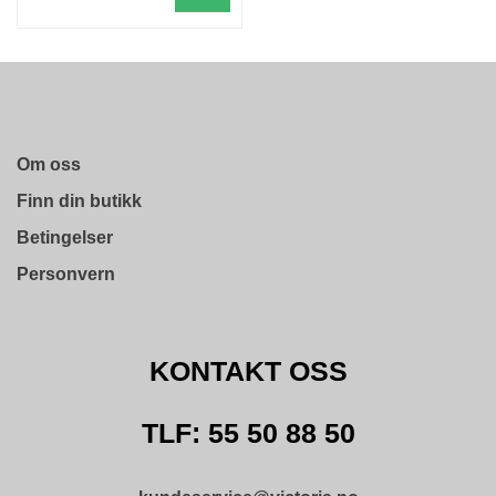
L
D
I
N
G
O
Om oss
U
Finn din butikk
T
L
Betingelser
E
T
Personvern
KONTAKT OSS
TLF: 55 50 88 50