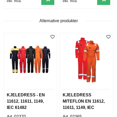
inkl. mva.
inkl. mva.
D
N
I
N
Alternative produkter
G
P
R
O
D
U
K
T
N
Y
H
E
T
KJELEDRESS - EN
KJELEDRESS
E
11612, 11611, 1149,
M/TEFLON EN 11612,
R
IEC 61482
11611, 1149, IEC
61482
02370
02365