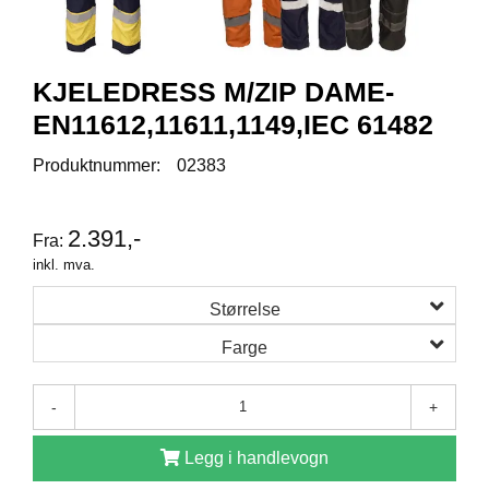
R
O
D
U
KJELEDRESS M/ZIP DAME-
K
T
EN11612,11611,1149,IEC 61482
E
R
Produktnummer:
02383
K
2.391,-
Fra:
A
inkl. mva.
M
P
Størrelse
A
N
Farge
J
E
R
-
+
Legg i handlevogn
P
R