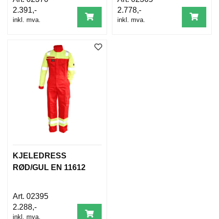
D
2.391,-
2.778,-
A
M
inkl. mva.
inkl. mva.
E
S
O
R
T
I
M
E
N
T
T
I
L
KJELEDRESS
B
RØD/GUL EN 11612
A
K
E
02395
M
2.288,-
E
inkl. mva.