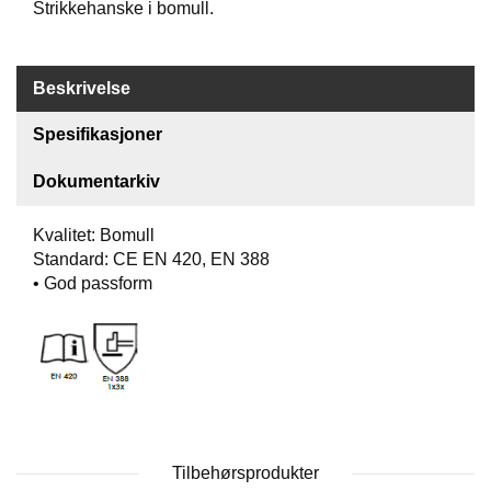
Strikkehanske i bomull.
O
F
I
L
Beskrivelse
E
R
Spesifikasjoner
I
N
Dokumentarkiv
G
Kvalitet: Bomull
O
Standard: CE EN 420, EN 388
M
O
• God passform
S
S
K
O
N
T
A
Tilbehørsprodukter
K