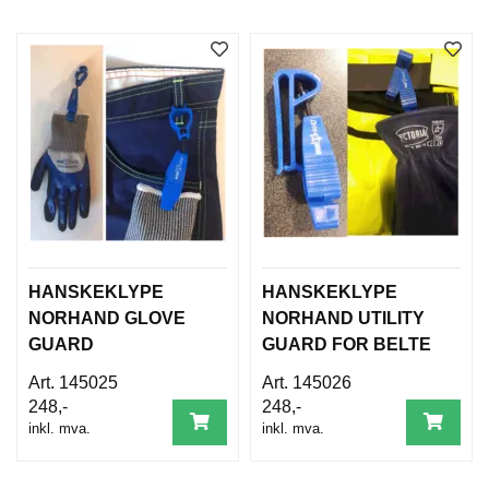
T
O
S
S
S
A
M
F
U
N
N
HANSKEKLYPE
HANSKEKLYPE
S
A
NORHAND GLOVE
NORHAND UTILITY
N
GUARD
GUARD FOR BELTE
S
V
145025
145026
A
248,-
248,-
R
inkl. mva.
inkl. mva.