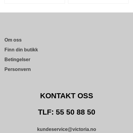
D
N
I
N
G
Om oss
P
Finn din butikk
R
O
Betingelser
D
U
Personvern
K
T
N
Y
KONTAKT OSS
H
E
T
TLF: 55 50 88 50
E
R
kundeservice@victoria.no