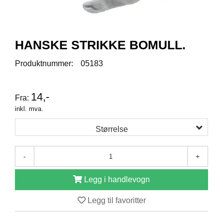
R
O
D
U
K
HANSKE STRIKKE BOMULL.
T
E
Produktnummer:
05183
R
14,-
Fra:
K
inkl. mva.
A
M
Størrelse
P
A
N
-
+
J
E
R
Legg i handlevogn
Legg til favoritter
P
R