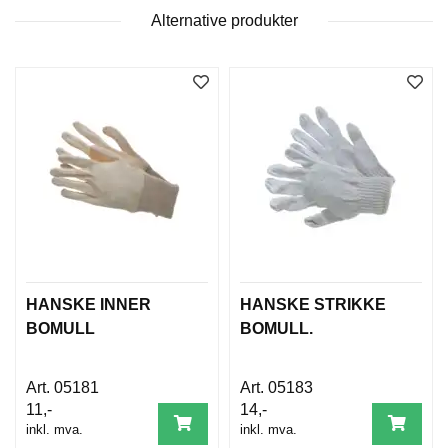
B
Alternative produkter
E
T
I
N
G
E
L
S
E
R
K
U
R
HANSKE INNER
HANSKE STRIKKE
S
BOMULL
BOMULL.
/
V
E
05181
05183
I
11,-
14,-
L
inkl. mva.
inkl. mva.
E