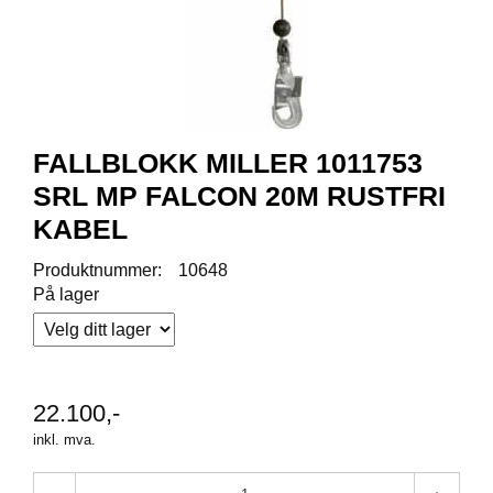
R
O
D
U
K
T
E
R
FALLBLOKK MILLER 1011753
SRL MP FALCON 20M RUSTFRI
KABEL
K
A
Produktnummer:
10648
M
P
På lager
A
N
J
E
R
22.100,-
inkl. mva.
P
R