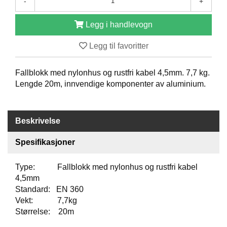
-
+
O
F
Legg i handlevogn
I
L
Legg til favoritter
E
R
I
Fallblokk med nylonhus og rustfri kabel 4,5mm. 7,7 kg.
N
Lengde 20m, innvendige komponenter av aluminium.
G
O
Beskrivelse
M
O
S
Spesifikasjoner
S
Type: Fallblokk med nylonhus og rustfri kabel
K
4,5mm
O
Standard: EN 360
N
Vekt: 7,7kg
T
Størrelse: 20m
A
K