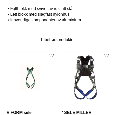
T
O
• Fallblokk med svivel av rustfritt stål
S
• Lett blokk med slagfast nylonhus
S
• Innvendige komponenter av aluminium
S
Tilbehørsprodukter
A
M
F
U
N
N
S
A
N
S
V
A
R
V-FORM sele
* SELE MILLER