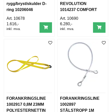
B
rygg/bryst/skulder D-
REVOLUTION
E
ring 10206046
1014237 COMFORT
T
R2 L/XL
I
10678
10690
N
1.616,-
6.280,-
G
inkl. mva.
inkl. mva.
E
L
S
E
R
K
U
R
S
/
V
E
FORANKRINGSLINE
FORANKRINGSLINE
I
1002917 0,8M 23MM
1002897
L
E
POLYESTERNETTIN
STÅLSTROPP 1M