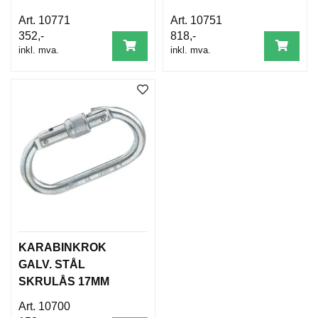
D
G
N
10771
10751
I
352,-
818,-
N
inkl. mva.
inkl. mva.
G
P
R
O
D
U
K
T
N
Y
H
E
KARABINKROK
T
GALV. STÅL
E
SKRULÅS 17MM
R
1018960
10700