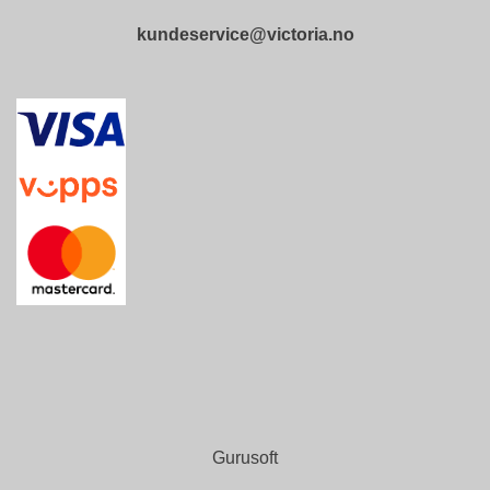
L
D
kundeservice@victoria.no
I
N
G
O
U
T
L
E
T
Gurusoft