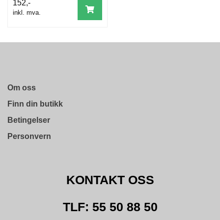
D
152,-
A
inkl. mva.
M
E
S
O
R
T
I
M
Om oss
E
N
Finn din butikk
T
Betingelser
Personvern
T
I
L
B
A
KONTAKT OSS
K
E
M
TLF: 55 50 88 50
E