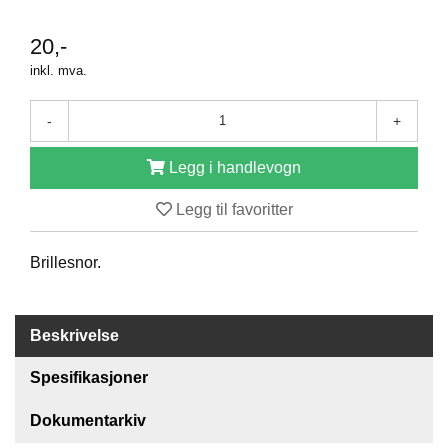
R
O
20,-
D
U
inkl. mva.
K
T
E
-
+
R
Legg i handlevogn
K
Legg til favoritter
A
M
Brillesnor.
P
A
N
J
Beskrivelse
E
R
Spesifikasjoner
Dokumentarkiv
P
R