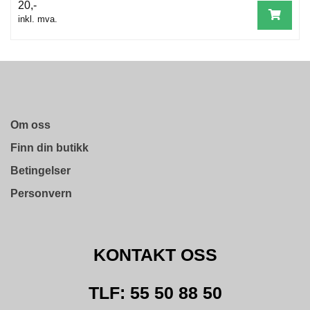
20,-
T
inkl. mva.
O
S
S
S
A
M
Om oss
F
Finn din butikk
U
N
Betingelser
N
S
Personvern
A
N
S
V
KONTAKT OSS
A
R
TLF: 55 50 88 50