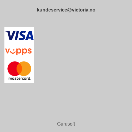
B
E
kundeservice@victoria.no
T
I
N
G
E
L
S
E
R
K
U
R
S
/
V
E
I
L
Gurusoft
E