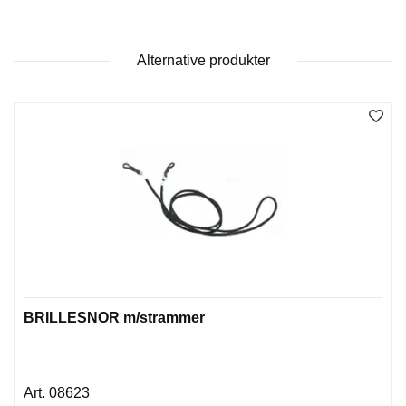
O
F
I
Alternative produkter
L
E
R
I
N
G
O
M
O
S
S
K
BRILLESNOR m/strammer
O
N
T
A
08623
K