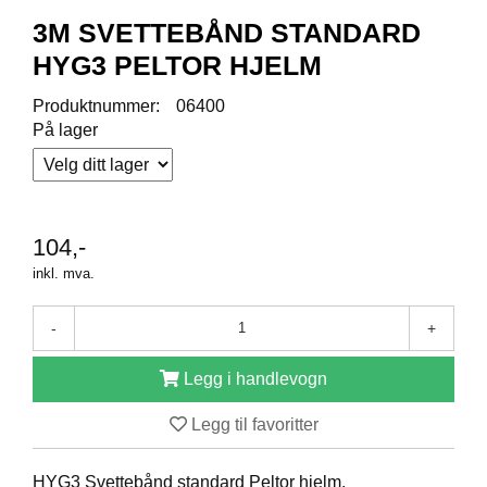
R
O
3M SVETTEBÅND STANDARD
D
HYG3 PELTOR HJELM
U
K
Produktnummer:
06400
T
På lager
E
R
K
104,-
A
M
inkl. mva.
P
A
-
+
N
J
E
Legg i handlevogn
R
Legg til favoritter
P
HYG3 Svettebånd standard Peltor hjelm.
R