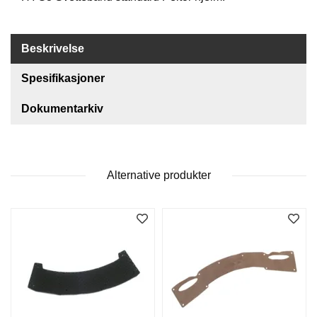
O
F
I
Beskrivelse
L
E
Spesifikasjoner
R
I
N
Dokumentarkiv
G
O
M
Alternative produkter
O
S
S
K
O
N
T
A
K