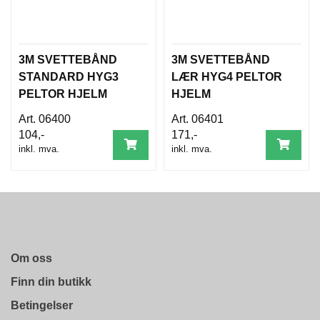
T
O
S
S
3M SVETTEBÅND
3M SVETTEBÅND
STANDARD HYG3
LÆR HYG4 PELTOR
PELTOR HJELM
HJELM
S
A
06400
06401
M
104,-
171,-
F
inkl. mva.
inkl. mva.
U
N
N
S
A
N
S
V
Om oss
A
R
Finn din butikk
Betingelser