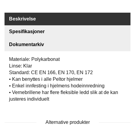
O
F
I
Beskrivelse
L
E
Spesifikasjoner
R
I
Dokumentarkiv
N
G
Materiale: Polykarbonat
Linse: Klar
O
M
Standard: CE EN 166, EN 170, EN 172
O
• Kan benyttes i alle Peltor hjelmer
S
• Enkel innfesting i hjelmens hodeinnredning
S
• Vernebrillene har flere fleksible ledd slik at de kan
justeres individuelt
K
O
N
T
Alternative produkter
A
K