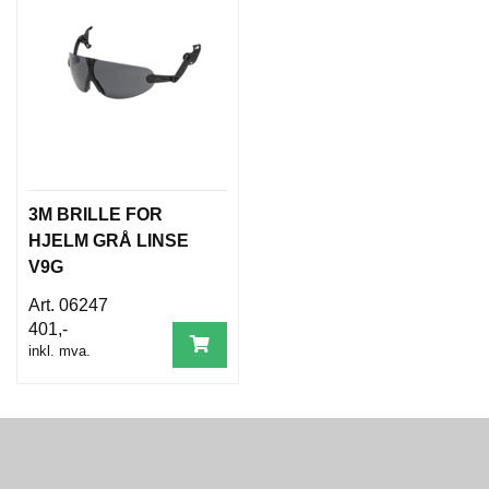
B
E
T
I
N
G
E
L
S
E
R
3M BRILLE FOR
HJELM GRÅ LINSE
V9G
K
06247
U
401,-
R
S
inkl. mva.
/
V
E
I
L
E