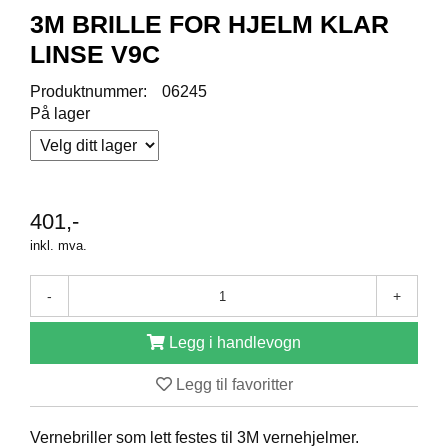
R
3M BRILLE FOR HJELM KLAR
O
D
LINSE V9C
U
K
Produktnummer:
06245
T
På lager
E
R
K
401,-
A
M
inkl. mva.
P
A
-
+
N
J
E
Legg i handlevogn
R
Legg til favoritter
P
Vernebriller som lett festes til 3M vernehjelmer.
R