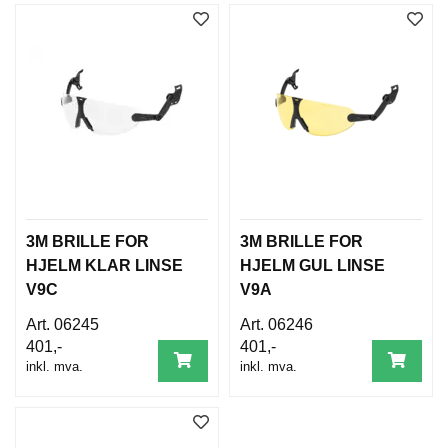
T
O
S
S
S
A
M
F
U
N
3M BRILLE FOR
3M BRILLE FOR
N
HJELM KLAR LINSE
HJELM GUL LINSE
S
V9C
V9A
A
N
06245
06246
S
401,-
401,-
V
A
inkl. mva.
inkl. mva.
R