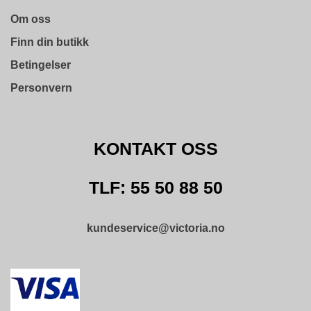
D
N
Om oss
I
Finn din butikk
N
G
Betingelser
Personvern
P
R
O
D
KONTAKT OSS
U
K
TLF: 55 50 88 50
T
N
Y
H
kundeservice@victoria.no
E
T
E
R