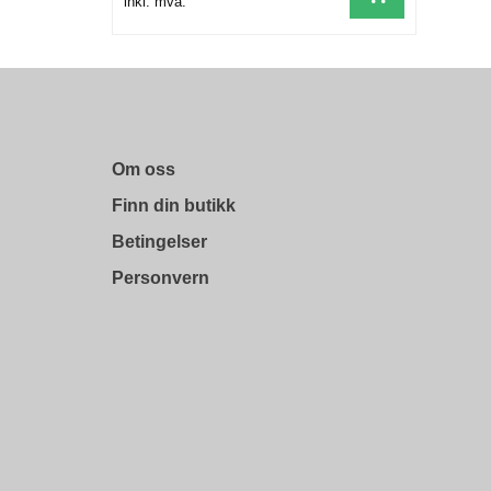
inkl. mva.
Om oss
Finn din butikk
Betingelser
Personvern