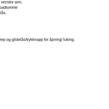
 venstre arm.
Ipadlomme
lås.
p og glidelås/trykknapp for åpning/ luking.