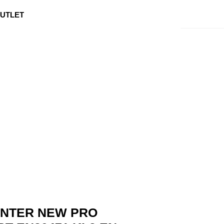
0
Min side
Kundeservice
Favoritter
UTLET
INTER NEW PRO