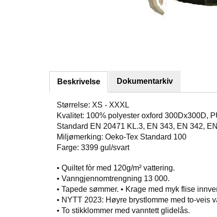
Dokumentarkiv
Beskrivelse
Størrelse: XS - XXXL
Kvalitet: 100% polyester oxford 300Dx300D, P
Standard EN 20471 KL.3, EN 343, EN 342, E
Miljømerking: Oeko-Tex Standard 100
Farge: 3399 gul/svart
• Quiltet fòr med 120g/m² vattering.
• Vanngjennomtrengning 13 000.
• Tapede sømmer. • Krage med myk flise innve
• NYTT 2023: Høyre brystlomme med to-veis vannte
• To stikklommer med vanntett glidelås.