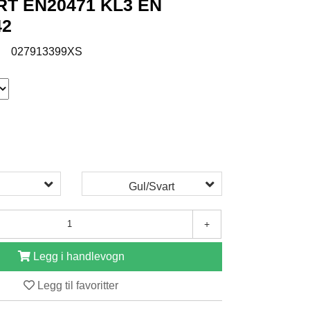
RT EN20471 KL3 EN
42
:
027913399XS
Gul/Svart
+
Legg i handlevogn
Legg til favoritter