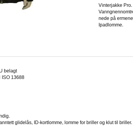
Vinterjakke Pro.
Vanngnennomtre
nede på ermene.
Ipadlomme.
U belagt
N ISO 13688
ndig.
tt glidelås, ID-kortlomme, lomme for briller og klut til briller.