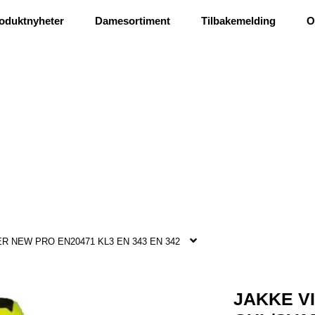
Ris og ros
oduktnyheter
Damesortiment
Tilbakemelding
O
R NEW PRO EN20471 KL3 EN 343 EN 342
JAKKE V