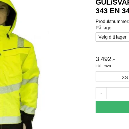
GUL/SVA
343 EN 3
Produktnummer
På lager
3.492,-
inkl. mva.
XS
-