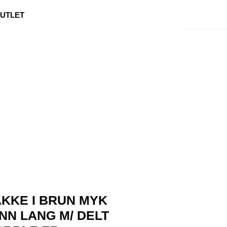
0
Min side
Kundeservice
Favoritter
UTLET
KKE I BRUN MYK
NN LANG M/ DELT