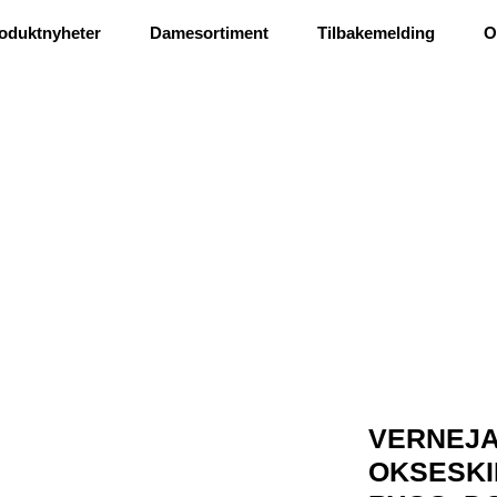
Ris og ros
oduktnyheter
Damesortiment
Tilbakemelding
O
VERNEJA
OKSESKI