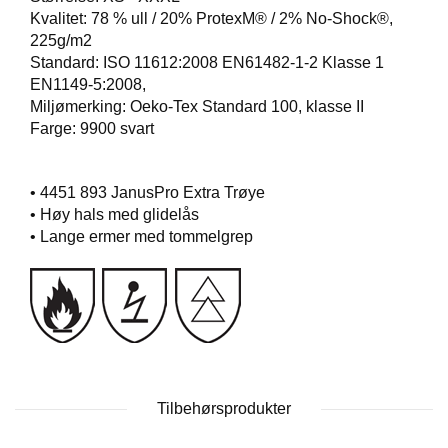
T
Kvalitet: 78 % ull / 20% ProtexM® / 2% No-Shock®,
O
225g/m2
S
Standard: ISO 11612:2008 EN61482-1-2 Klasse 1
S
EN1149-5:2008,
Miljømerking: Oeko-Tex Standard 100, klasse II
Farge: 9900 svart
S
A
M
• 4451 893 JanusPro Extra Trøye
F
• Høy hals med glidelås
U
N
• Lange ermer med tommelgrep
N
S
A
N
S
V
A
R
Tilbehørsprodukter