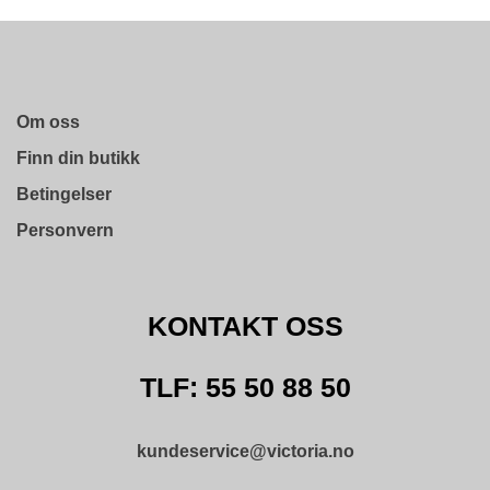
D
A
M
E
S
O
Om oss
R
T
Finn din butikk
I
M
Betingelser
E
N
Personvern
T
T
KONTAKT OSS
I
L
B
TLF: 55 50 88 50
A
K
E
M
kundeservice@victoria.no
E