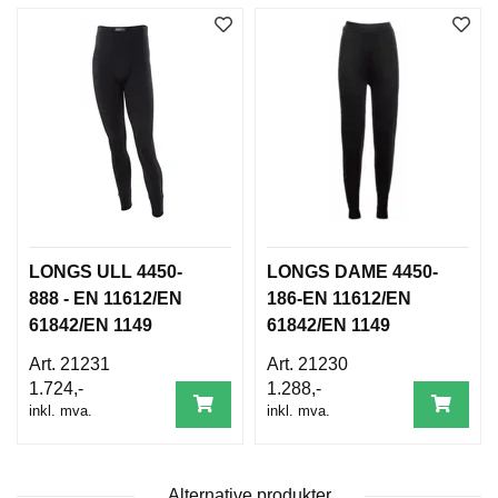
B
E
T
I
N
G
E
L
S
E
R
LONGS ULL 4450-
LONGS DAME 4450-
K
888 - EN 11612/EN
186-EN 11612/EN
U
61842/EN 1149
61842/EN 1149
R
S
21231
21230
/
1.724,-
1.288,-
V
inkl. mva.
inkl. mva.
E
I
L
E
Alternative produkter