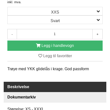
inkl. mva.
O
F
XXS
I
L
Svart
E
R
I
-
+
N
G
Legg i handlevogn
O
Legg til favoritter
M
O
S
Trøye med YKK glidelås i krage. God passform
S
K
Beskrivelse
O
N
Dokumentarkiv
T
A
K
Størrelse: XS - XXXL