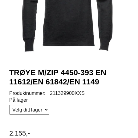
R
O
D
U
K
T
E
R
K
A
TRØYE M/ZIP 4450-393 EN
M
11612/EN 61842/EN 1149
P
A
Produktnummer:
211329900XXS
N
J
På lager
E
R
2.155,-
P
R