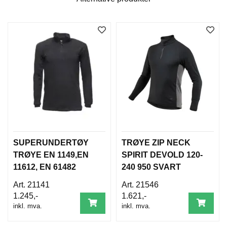
D
N
I
N
G
P
R
O
D
U
K
T
SUPERUNDERTØY
TRØYE ZIP NECK
N
Y
TRØYE EN 1149,EN
SPIRIT DEVOLD 120-
H
11612, EN 61482
240 950 SVART
E
T
21141
21546
E
1.245,-
1.621,-
R
inkl. mva.
inkl. mva.