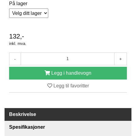
R
På lager
O
D
U
K
T
132,-
E
R
inkl. mva.
-
+
K
A
Legg i handlevogn
M
P
Legg til favoritter
A
N
J
E
R
Beskrivelse
Spesifikasjoner
P
R