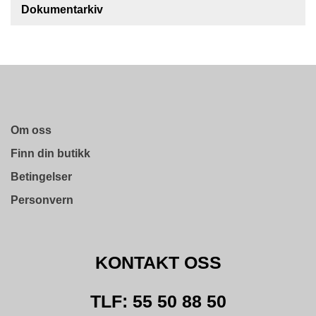
Dokumentarkiv
O
F
I
L
E
R
I
N
G
Om oss
Finn din butikk
O
M
Betingelser
O
S
Personvern
S
K
O
KONTAKT OSS
N
T
TLF: 55 50 88 50
A
K