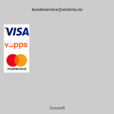
T
O
kundeservice@victoria.no
S
S
S
A
M
F
U
N
N
S
A
N
S
V
A
R
Gurusoft