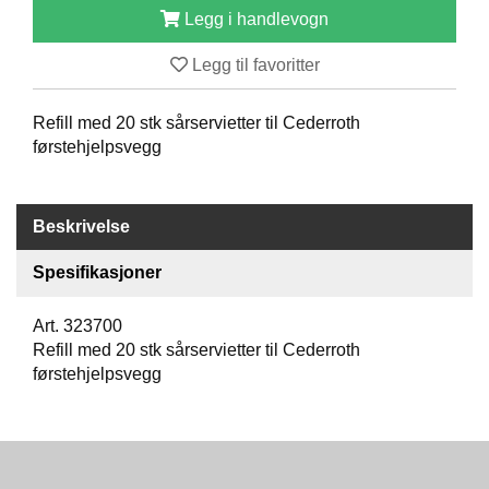
Legg i handlevogn
O
F
I
Legg til favoritter
L
E
Refill med 20 stk sårservietter til Cederroth
R
I
førstehjelpsvegg
N
G
Beskrivelse
O
M
Spesifikasjoner
O
S
S
Art. 323700
Refill med 20 stk sårservietter til Cederroth
førstehjelpsvegg
K
O
N
T
A
K