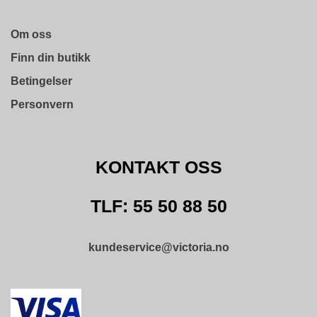
T
O
Om oss
S
S
Finn din butikk
Betingelser
S
Personvern
A
M
F
U
KONTAKT OSS
N
N
S
TLF: 55 50 88 50
A
N
S
V
kundeservice@victoria.no
A
R