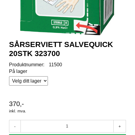
R
O
D
U
K
T
E
R
SÅRSERVIETT SALVEQUICK
20STK 323700
K
Produktnummer:
11500
A
På lager
M
P
A
N
J
370,-
E
R
inkl. mva.
-
+
P
R