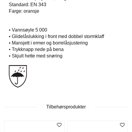
T
Standard: EN 343
O
Farge: oransje
S
S
• Vannsøyle 5 000
• Glidelåslukking i front med dobbel stormklaff
S
• Mansjett i ermer og borrelåsjustering
A
• Trykknapp nede på bena
M
• Skjult hette med snøring
F
U
N
N
S
A
N
S
V
Tilbehørsprodukter
A
R