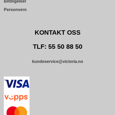
L
Betingelser
D
Personvern
I
N
G
KONTAKT OSS
O
U
TLF: 55 50 88 50
T
L
E
kundeservice@victoria.no
T