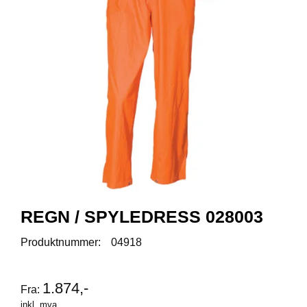
R
O
D
U
K
T
E
R
K
A
M
P
A
N
REGN / SPYLEDRESS 028003
J
E
Produktnummer:
04918
R
1.874,-
Fra:
P
inkl. mva.
R