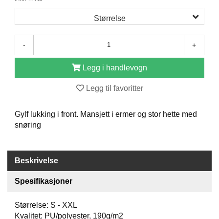
O
Størrelse
F
I
L
-
+
E
R
I
Legg i handlevogn
N
G
Legg til favoritter
O
Gylf lukking i front. Mansjett i ermer og stor hette med
M
snøring
O
S
S
Beskrivelse
K
O
Spesifikasjoner
N
T
Størrelse: S - XXL
A
Kvalitet: PU/polyester, 190g/m2
K