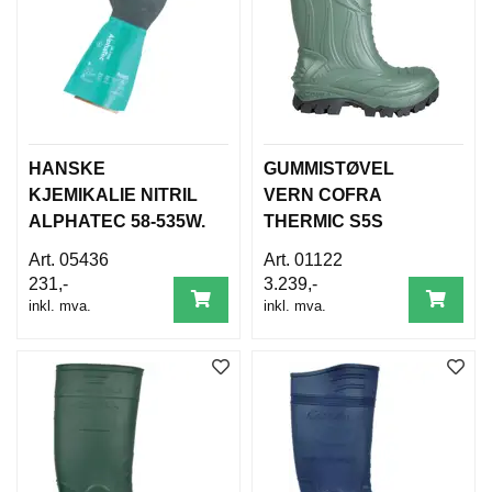
D
N
I
N
G
P
HANSKE
GUMMISTØVEL
R
KJEMIKALIE NITRIL
VERN COFRA
O
ALPHATEC 58-535W.
THERMIC S5S
D
U
05436
01122
K
231,-
3.239,-
T
inkl. mva.
inkl. mva.
N
Y
H
E
T
E
R