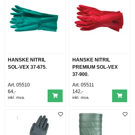
B
E
T
I
N
G
E
L
S
E
R
HANSKE NITRIL
HANSKE NITRIL
SOL-VEX 37-675.
PREMIUM SOL-VEX
37-900.
K
05510
05511
U
64,-
142,-
R
S
inkl. mva.
inkl. mva.
/
V
E
I
L
E