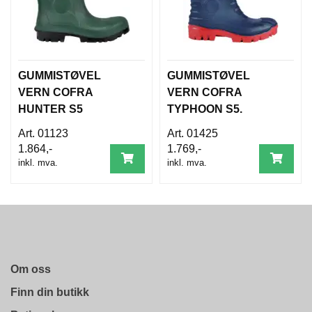
D
A
M
E
S
O
GUMMISTØVEL
GUMMISTØVEL
R
VERN COFRA
VERN COFRA
T
I
HUNTER S5
TYPHOON S5.
M
01123
01425
E
N
1.864,-
1.769,-
T
inkl. mva.
inkl. mva.
T
I
L
B
A
K
Om oss
E
M
Finn din butikk
E