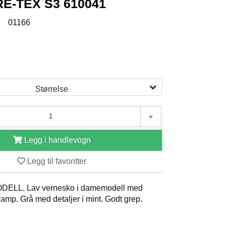
E-TEX S3 610041
:
01166
Størrelse
+
Legg i handlevogn
Legg til favoritter
LL. Lav vernesko i damemodell med
ramp. Grå med detaljer i mint. Godt grep.