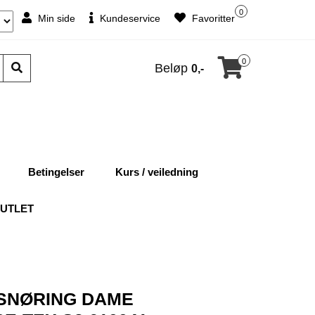
0
Min side
Kundeservice
Favoritter
0
Beløp
0,-
Betingelser
Kurs / veiledning
UTLET
SNØRING DAME