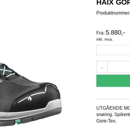
HAIX GOR
Produktnummer
5.880,-
Fra:
inkl. mva.
-
UTGÅENDE MODE
snøring. Spikert
Gore-Tex.