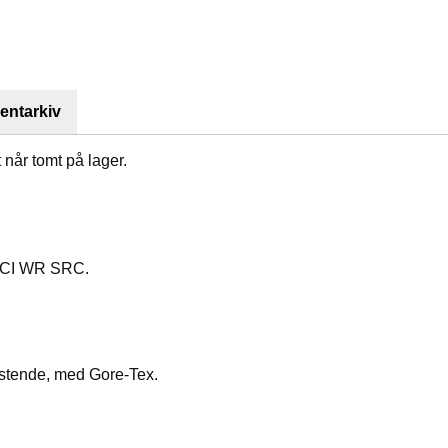
ntarkiv
t når tomt på lager.
 CI WR SRC.
stende, med Gore-Tex.