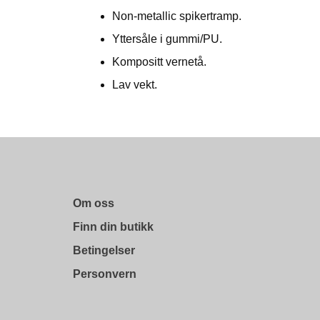
Non-metallic spikertramp.
Yttersåle i gummi/PU.
Kompositt vernetå.
Lav vekt.
Om oss
Finn din butikk
Betingelser
Personvern