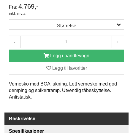
4.769,-
O
Fra:
F
inkl. mva.
I
L
Størrelse
E
R
I
-
+
N
G
Legg i handlevogn
O
Legg til favoritter
M
O
S
Vernesko med BOA lukning. Lett vernesko med god
S
demping og spikertramp. Utvendig tåbeskyttelse.
Antistatisk.
K
O
N
Beskrivelse
T
A
K
Spesifikasjoner