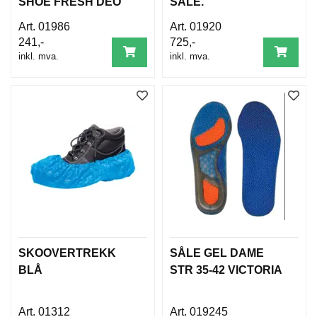
SHOE FRESH DEO
SÅLE.
D
N
SPRAY 100 ML
01986
01920
I
241,-
725,-
N
inkl. mva.
inkl. mva.
G
P
R
O
D
U
K
T
N
Y
H
E
SKOOVERTREKK
SÅLE GEL DAME
T
E
BLÅ
STR 35-42 VICTORIA
R
01312
019245