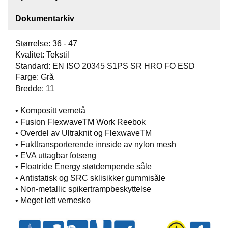
T
O
Dokumentarkiv
S
S
Størrelse: 36 - 47
Kvalitet: Tekstil
Standard: EN ISO 20345 S1PS SR HRO FO ESD
S
Farge: Grå
A
Bredde: 11
M
F
U
• Kompositt vernetå
N
• Fusion FlexwaveTM Work Reebok
N
• Overdel av Ultraknit og FlexwaveTM
S
• Fukttransporterende innside av nylon mesh
A
• EVA uttagbar fotseng
N
• Floatride Energy støtdempende såle
S
V
• Antistatisk og SRC sklisikker gummisåle
A
• Non-metallic spikertrampbeskyttelse
R
• Meget lett vernesko