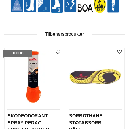
B
E
T
I
N
G
Tilbehørsprodukter
E
L
S
E
TILBUD
R
K
U
R
S
/
V
E
I
SKODEODORANT
SORBOTHANE
L
SPRAY PEDAG
STØTABSORB.
E