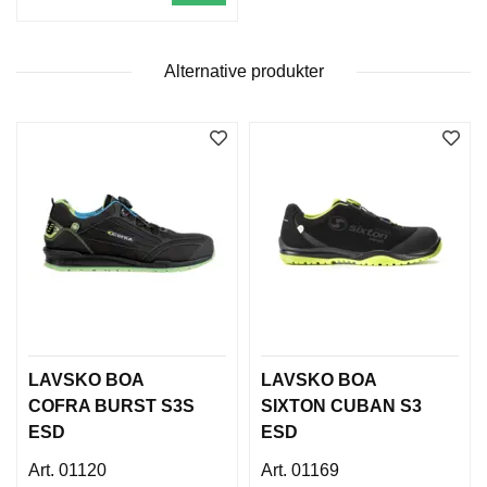
L
D
I
N
Alternative produkter
G
O
U
T
L
E
T
LAVSKO BOA
LAVSKO BOA
COFRA BURST S3S
SIXTON CUBAN S3
ESD
ESD
01120
01169