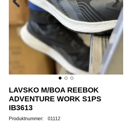
R
O
D
U
K
T
E
R
K
A
M
P
A
LAVSKO M/BOA REEBOK
N
J
ADVENTURE WORK S1PS
E
R
IB3613
Produktnummer:
01112
P
R