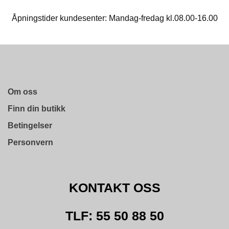
H
O
Åpningstider kundesenter: Mandag-fredag kl.08.00-16.00
V
E
D
K
O
N
T
Om oss
O
R
Finn din butikk
G
O
Betingelser
D
Personvern
V
I
K
KONTAKT OSS
V
I
C
TLF: 55 50 88 50
T
O