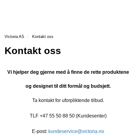
l
l
g
e
e
g
H
n
n
l
O
a
a
e
V
v
v
n
E
i
i
Victoria AS
Kontakt oss
a
D
g
g
v
M
Kontakt oss
a
a
E
i
t
t
N
g
Y
i
i
a
o
o
t
Vi hjelper deg gjerne med å finne de rette produktene
n
n
V
i
I
o
og designet til ditt formål og budsjett.
C
n
T
Ta kontakt for uforpliktende tilbud.
O
R
I
TLF +47 55 50 88 50 (Kundesenter)
A
A
S
E-post:
kundeservice@victoria.no
-