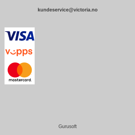
R
kundeservice@victoria.no
I
A
A
S
-
M
I
N
D
E
V
I
C
T
O
R
I
A
A
Gurusoft
S
-